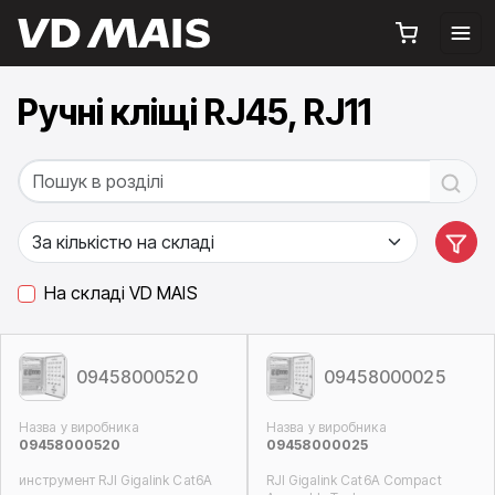
Ручні кліщі RJ45, RJ11
На складі VD MAIS
09458000520
09458000025
Назва у виробника
Назва у виробника
09458000520
09458000025
инструмент RJI Gigalink Cat6A
RJI Gigalink Cat6A Compact