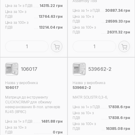
Assembly Tool
Ціна за 1+ з ПДВ
14315.22 грн
Ціна за 1+ з ПДВ
30887.34 грн
Ціна за 10+ з
ПДВ
13764.63 грн
Ціна за 10+ з
ПДВ
28599.33 грн
Ціна за 100+ з
ПДВ
13214.04 грн
Ціна за 100+ з
ПДВ
26311.32 грн
106017
539662-2
Назва у виробника
Назва у виробника
106017
539662-2
Матриця до інструменту
MATR SOLISTR 0,3-6,
CLICKNCRIMP для обжиму
неекранованих 8-пол. штекерів
Ціна за 1+ з ПДВ
17838.6 грн
RJ45 (8P8C)
Ціна за 10+ з
ПДВ
17838.6 грн
Ціна за 1+ з ПДВ
1481.88 грн
Ціна за 100+ з
Ціна за 10+ з
ПДВ
16385.08 грн
ПДВ
0 грн