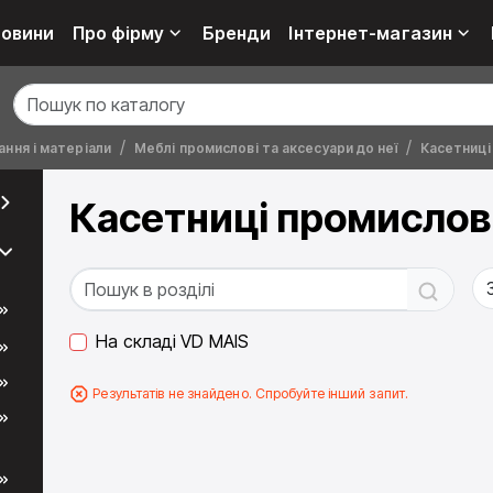
овини
Про фірму
Бренди
Інтернет-магазин
ння і матеріали
Меблі промислові та аксесуари до неї
Касетниці
Касетниці промислов
На складі VD MAIS
Результатів не знайдено. Спробуйте інший запит.