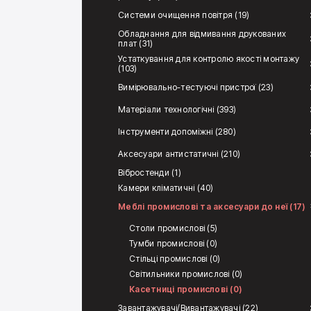
Системи очищення повітря (19)
Обладнання для відмивання друкованих
плат (31)
Устаткування для контролю якості монтажу
(103)
Вимірювально-тестуючі пристрої (23)
Матеріали технологічні (393)
Інструменти допоміжні (280)
Аксесуари антистатичні (210)
Вібростенди (1)
Камери кліматичні (40)
Меблі промислові та аксесуари до неї (17)
Столи промислові (5)
Тумби промислові (0)
Стільці промислові (0)
Світильники промислові (0)
Касетниці промислові (0)
Завантажувачі/Вивантажувачі (22)