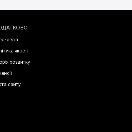
ОДАТКОВО
ес-реліз
літика якості
торія розвитку
кансії
рта сайту