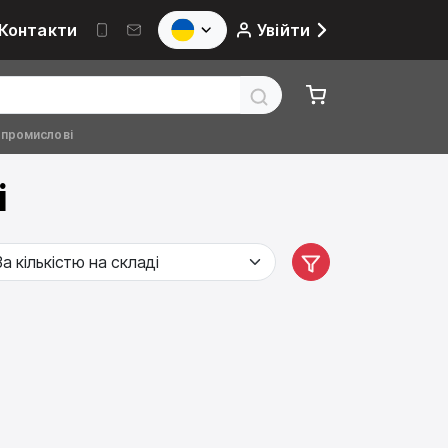
Контакти
Увійти
 промислові
і