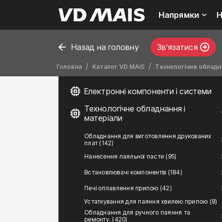
Напрямки
Н
Назад на головну
Звʼязатися
Головна
Каталог VD MAIS
Технологічне обладна
Електронні компоненти і системи
Технологічне обладнання і
матеріали
Обладнання для виготовлення друкованих
плат (142)
Нанесення паяльної пасти (95)
Встановлювачі компонентів (184)
Печі оплавлення припою (42)
Устаткування для паяння хвилею припою (8)
Обладнання для ручного паяння та
ремонту. (420)