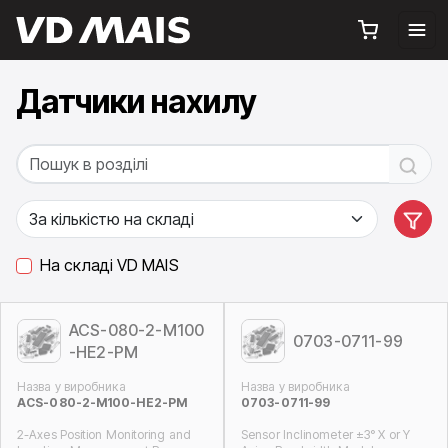
Датчики нахилу
На складі VD MAIS
ACS-080-2-M100
0703-0711-99
-HE2-PM
Назва у виробника
Назва у виробника
ACS-080-2-M100-HE2-PM
0703-0711-99
2-Axes Position Monitoring and
Sensor Inclinometer ±3° X or Y