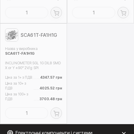
SCA61T-FA1H1G
Назва у виробника
SCA61T-FA1H1G
INCLINOMETER SGL 1G DIL8 SMD
X or Y ±90° 2V/g SPI
Ціна за 1+ з ПДВ
4347.57 грн
Ціна за 10+ з
ПДВ
4025.52 грн
Ціна за 100+ з
ПДВ
3703.48 грн
Електронні компоненти і системи