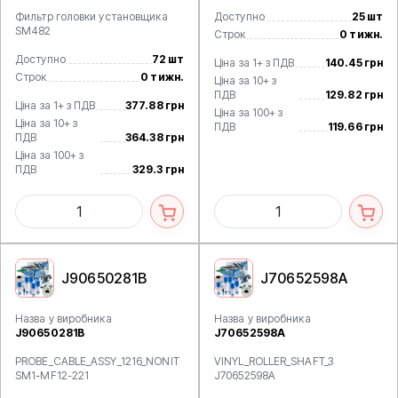
Фильтр головки установщика
Доступно
25 шт
SM482
Строк
0 тижн.
Доступно
72 шт
Ціна за 1+ з ПДВ
140.45 грн
Строк
0 тижн.
Ціна за 10+ з
ПДВ
129.82 грн
Ціна за 1+ з ПДВ
377.88 грн
Ціна за 100+ з
Ціна за 10+ з
ПДВ
119.66 грн
ПДВ
364.38 грн
Ціна за 100+ з
ПДВ
329.3 грн
J90650281B
J70652598A
Назва у виробника
Назва у виробника
J90650281B
J70652598A
PROBE_CABLE_ASSY_1216_NONIT
VINYL_ROLLER_SHAFT_3
SM1-MF12-221
J70652598A