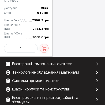
C ... +550 C
Доступно
19 шт
Строк
0 тижн.
Ціна за 1+ з ПДВ
7900.2 грн
Ціна за 10+ з
ПДВ
7484.4 грн
Ціна за 100+ з
ПДВ
7068.6 грн
Електронні компоненти і системи
Технологічне обладнання і матеріали
Системи промавтоматики
Шафи, корпуси та конструктиви
Електромеханічні пристрої, кабелі та
з'єднувачі