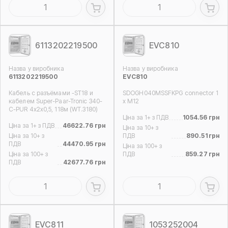
6113202219500
EVC810
Назва у виробника
Назва у виробника
6113202219500
EVC810
Кабель с разъёмами -ST18 и
SDOGH040MSSFKPG connector 1
кабелем Super-Paar-Tronic 340-
x M12
C-PUR 4x2x0,5, 118м (WT.3180)
Ціна за 1+ з ПДВ
1054.56 грн
Ціна за 1+ з ПДВ
46622.76 грн
Ціна за 10+ з
Ціна за 10+ з
ПДВ
890.51 грн
ПДВ
44470.95 грн
Ціна за 100+ з
Ціна за 100+ з
ПДВ
859.27 грн
ПДВ
42677.76 грн
EVC811
1053252004