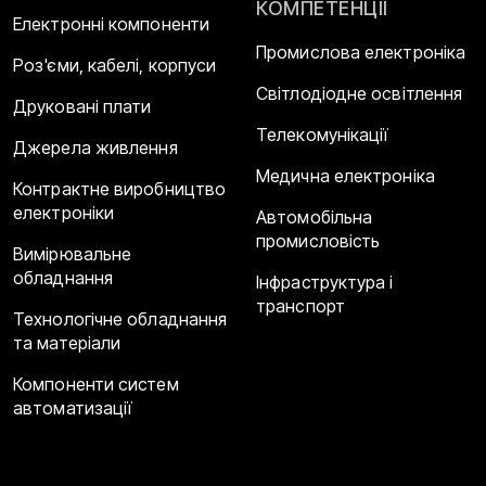
КОМПЕТЕНЦІЇ
Електронні компоненти
Промислова електроніка
Роз'єми, кабелі, корпуси
Світлодіодне освітлення
Друковані плати
Телекомунікації
Джерела живлення
Медична електроніка
Контрактне виробництво
електроніки
Автомобільна
промисловість
Вимірювальне
обладнання
Інфраструктура і
транспорт
Технологічне обладнання
та матеріали
Компоненти систем
автоматизації