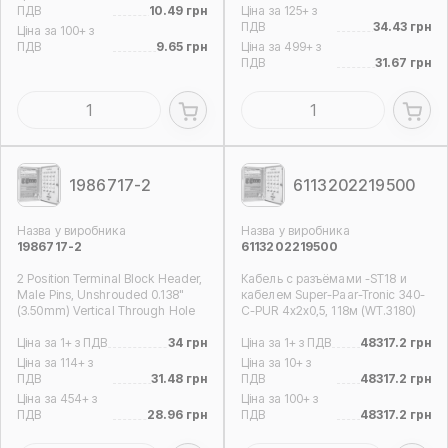
ПДВ
10.49 грн
Ціна за 125+ з
ПДВ
34.43 грн
Ціна за 100+ з
ПДВ
9.65 грн
Ціна за 499+ з
ПДВ
31.67 грн
1986717-2
6113202219500
Назва у виробника
Назва у виробника
1986717-2
6113202219500
2 Position Terminal Block Header,
Кабель с разъёмами -ST18 и
Male Pins, Unshrouded 0.138"
кабелем Super-Paar-Tronic 340-
(3.50mm) Vertical Through Hole
C-PUR 4x2x0,5, 118м (WT.3180)
Ціна за 1+ з ПДВ
34 грн
Ціна за 1+ з ПДВ
48317.2 грн
Ціна за 114+ з
Ціна за 10+ з
ПДВ
31.48 грн
ПДВ
48317.2 грн
Ціна за 454+ з
Ціна за 100+ з
ПДВ
28.96 грн
ПДВ
48317.2 грн