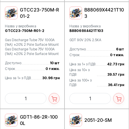
GTCC23-750M-R
B88069X4421T10
01-2
3
Назва у виробника
Назва у виробника
GTCC23-750M-R01-2
B88069X4421T103
Gas Discharge Tube 75V 1000A
GDT 90V 20% 2.5KA
(1kA) ±20% 2 Pole Surface Mount
Gas Discharge Tube 75V 1000A
Доступно
6 шт
(1kA) ±20% 2 Pole Surface Mount
Строк
0 тижн.
Доступно
10 шт
Ціна за 1+ з ПДВ
42.73 грн
Строк
0 тижн.
Ціна за 10+ з
ПДВ
39.57 грн
Ціна за 1+ з ПДВ
30.96 грн
Ціна за 100+ з
ПДВ
36.41 грн
GDT1-86-2R-100
2051-20-SM
0L