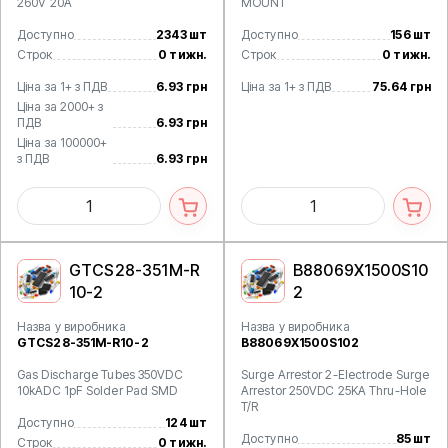
260V 20A
MOUNT
Доступно
2343 шт
Доступно
156 шт
Строк
0 тижн.
Строк
0 тижн.
Ціна за 1+ з ПДВ
6.93 грн
Ціна за 1+ з ПДВ
75.64 грн
Ціна за 2000+ з
ПДВ
6.93 грн
Ціна за 100000+
з ПДВ
6.93 грн
GTCS28-351M-R
B88069X1500S10
10-2
2
Назва у виробника
Назва у виробника
GTCS28-351M-R10-2
B88069X1500S102
Gas Discharge Tubes 350VDC
Surge Arrestor 2-Electrode Surge
10kADC 1pF Solder Pad SMD
Arrestor 250VDC 25KA Thru-Hole
T/R
Доступно
124 шт
Доступно
85 шт
Строк
0 тижн.