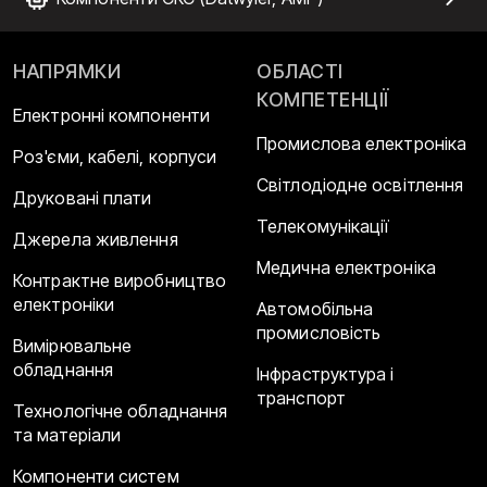
НАПРЯМКИ
ОБЛАСТІ
КОМПЕТЕНЦІЇ
Електронні компоненти
Промислова електроніка
Роз'єми, кабелі, корпуси
Світлодіодне освітлення
Друковані плати
Телекомунікації
Джерела живлення
Медична електроніка
Контрактне виробництво
електроніки
Автомобільна
промисловість
Вимірювальне
обладнання
Інфраструктура і
транспорт
Технологічне обладнання
та матеріали
Компоненти систем