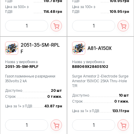
ПДВ
119.78 грн
ПДВ
109.95 грн
Ціна за 500+ з
Ціна за 100+ з
ПДВ
114.48 грн
ПДВ
109.95 грн
2051-35-SM-RPL
A81-A150X
F
Назва у виробника
Назва у виробника
2051-35-SM-RPLF
B88069X2840S102
Газоплазменные разрядники
Surge Arrestor 2-Electrode Surge
350volts 2 kA
Arrestor 150VDC 25KA Thru-Hole
T/R
Доступно
20 шт
Доступно
10 шт
Строк
0 тижн.
Строк
0 тижн.
Ціна за 1+ з ПДВ
43.87 грн
Ціна за 1+ з ПДВ
133.11 грн