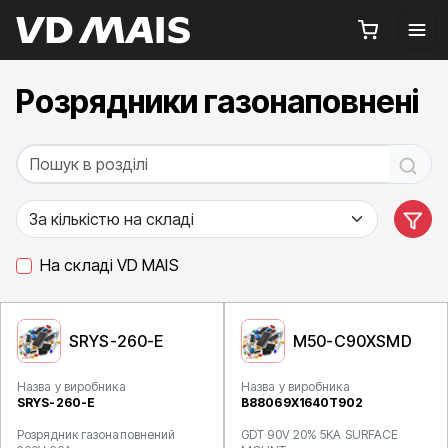
Розрядники газонаповнені
На складі VD MAIS
SRYS-260-E
M50-C90XSMD
Назва у виробника
Назва у виробника
SRYS-260-E
B88069X1640T902
Розрядник газонаповнений
GDT 90V 20% 5KA SURFACE