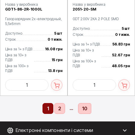
Назва у виробника
Назва у виробника
GDT1-86-2R-1000L
2051-20-SM
Газоразрядник 2х-електродный,
GDT 200V 2KA 2 POLE SMD
5,5x6mm
Доступно
5 шт
Доступно
5 шт
Строк
0 тижн.
Строк
0 тижн.
Ціна за 1+ з ПДВ
56.83 грн
Ціна за 1+ з ПДВ
16.08 грн
Ціна за 10+ з
Ціна за 10+ з
ПДВ
52.67 грн
ПДВ
15 грн
Ціна за 100+ з
Ціна за 100+ з
ПДВ
48.05 грн
ПДВ
13.8 грн
...
1
2
10
Електронні компоненти і системи