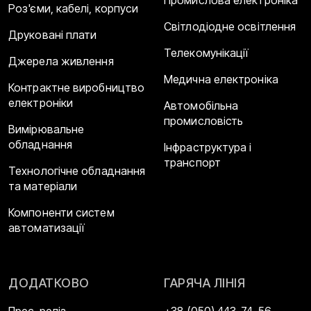
Роз'єми, кабелі, корпуси
Світлодіодне освітлення
Друковані плати
Телекомунікації
Джерела живлення
Медична електроніка
Контрактне виробництво
електроніки
Автомобільна
промисловість
Вимірювальне
обладнання
Інфраструктура і
транспорт
Технологічне обладнання
та матеріали
Компоненти систем
автоматизації
ДОДАТКОВО
ГАРЯЧА ЛІНІЯ
Прес-реліз
+38 (050) 443-74-56