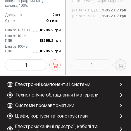
осциллограф, 100 МГц, 2
Band: 100MHz; 1Gsps; 4Mpts/ch
канала, 1GS/s
Ціна за 1+ з ПДВ
15022.07 грн
Доступно
2 шт
Ціна за 2+ з ПДВ
15022.07 грн
Строк
0 тижн.
Ціна за 1+ з ПДВ
18295.2 грн
Ціна за 10+ з
ПДВ
18295.2 грн
Ціна за 100+ з
ПДВ
18295.2 грн
Електронні компоненти і системи
Технологічне обладнання і матеріали
Системи промавтоматики
Шафи, корпуси та конструктиви
Електромеханічні пристрої, кабелі та