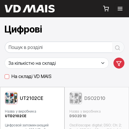
Цифрові
На складі VD MAIS
UT2102CE
DSO2D10
Назва у виробника
Назва у виробника
UTD2102CE
DSO2D10
Цифровой запоминающий
Oscilloscope: digital; DSO; Ch: 2;