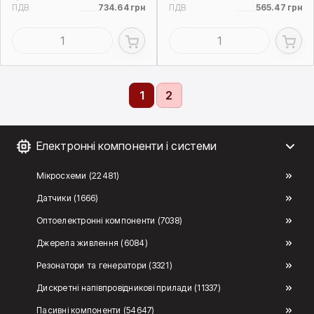
ПДВ
734.64 грн
ПДВ
565.47 грн
1
2
Електронні компоненти і системи
Мікросхеми (22481)
Датчики (1666)
Оптоелектронні компоненти (7038)
Джерела живлення (6084)
Резонатори та генератори (3321)
Дискретні напівпровідникові прилади (11337)
Пасивні компоненти (54647)