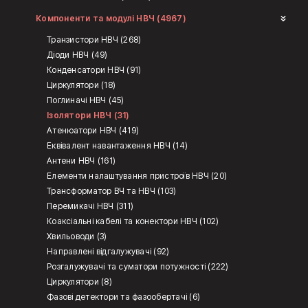
Компоненти та модулі НВЧ (4967)
Транзистори НВЧ (268)
Діоди НВЧ (49)
Конденсатори НВЧ (91)
Циркулятори (18)
Поглиначі НВЧ (45)
Ізолятори НВЧ (31)
Атенюатори НВЧ (419)
Еквівалент навантаження НВЧ (14)
Антени НВЧ (161)
Елементи налаштування пристроїв НВЧ (20)
Трансформатор ВЧ та НВЧ (103)
Перемикачі НВЧ (311)
Коаксіальні кабелі та конектори НВЧ (102)
Хвильоводи (3)
Направлені відгалужувачі (92)
Розгалужувачі та суматори потужності (222)
Циркулятори (8)
Фазові детектори та фазообертачі (6)