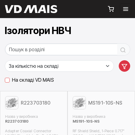
Ізолятори НВЧ
На складі VD MAIS
R223703180
MS191-10S-NS
Назва у виробника
Назва у виробника
R223703180
MS191-10S-NS
Adapter Coaxial Connector
RF Shield Shield, 1-Piece 0.717"