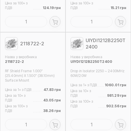
Ціна за 100+ з
Ціна за 100+ з
ПДВ
124.19 грн
ПДВ
15.21 грн
UIYDI1212B2250T
2118722-2
2400
Назва у виробника
Назва у виробника
2118722-2
UIYDI1212B2250T2400
RF Shield Frame 1.000"
Drop in Isolator 2250 ~ 2400MHz
(25.40mm) X 1.500" (38.10mm)
60W/20W
Surface Mount
Ціна за 1+ з ПДВ
1060.01 грн
Ціна за 1+ з ПДВ
47.83 грн
Ціна за 10+ з
Ціна за 10+ з
ПДВ
981.29 грн
ПДВ
43.05 грн
Ціна за 100+ з
Ціна за 100+ з
ПДВ
902.56 грн
ПДВ
38.26 грн