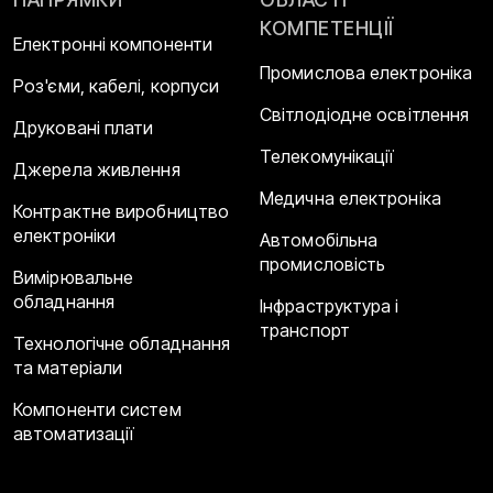
КОМПЕТЕНЦІЇ
Електронні компоненти
Промислова електроніка
Роз'єми, кабелі, корпуси
Світлодіодне освітлення
Друковані плати
Телекомунікації
Джерела живлення
Медична електроніка
Контрактне виробництво
електроніки
Автомобільна
промисловість
Вимірювальне
обладнання
Інфраструктура і
транспорт
Технологічне обладнання
та матеріали
Компоненти систем
автоматизації