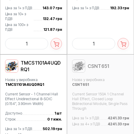
Ціна за 1+ з ПДВ
143.07 грн
Ціна за 1+ з ПДВ
192.33 грн
Ціна за 10+ з
ПДВ
132.47 грн
Ціна за 100+ з
ПДВ
121.87 грн
TMCS1101A4UQD
CSNT651
RQ1
Назва у виробника
Назва у виробника
TMCS1101A4UQDRQ1
CSNT651
Current Sensor - 1 Channel Hall
Current Sensor 150A 1 Channel
Effect Unidirectional 8-SOIC
Hall Effect, Closed Loop
(0.154", 3.90mm Width)
Bidirectional Module, Single Pass
Through
Доступно
1 шт
Ціна за 1+ з ПДВ
4241.33 грн
Строк
0 тижн.
Ціна за 4+ з ПДВ
4241.33 грн
Ціна за 1+ з ПДВ
502.19 грн