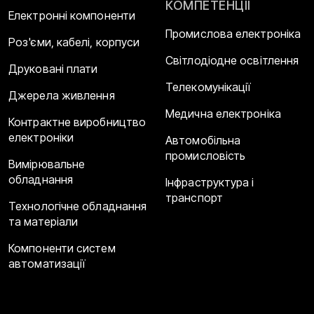
КОМПЕТЕНЦІЇ
Електронні компоненти
Промислова електроніка
Роз'єми, кабелі, корпуси
Світлодіодне освітлення
Друковані плати
Телекомунікації
Джерела живлення
Медична електроніка
Контрактне виробництво
електроніки
Автомобільна
промисловість
Вимірювальне
обладнання
Інфраструктура і
транспорт
Технологічне обладнання
та матеріали
Компоненти систем
автоматизації