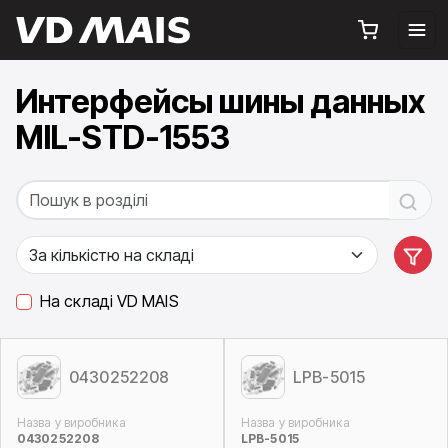
Интерфейсы шины данных
MIL-STD-1553
На складі VD MAIS
0430252208
LPB-5015
Назва у виробника
Назва у виробника
0430252208
LPB-5015