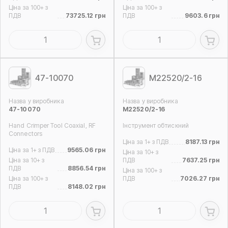
Ціна за 100+ з
Ціна за 100+ з
ПДВ
73725.12 грн
ПДВ
9603.6 грн
47-10070
M22520/2-16
Назва у виробника
Назва у виробника
47-10070
M22520/2-16
Hand Crimper Tool Coaxial, RF
Інструмент обтискний
Connectors
Ціна за 1+ з ПДВ
8187.13 грн
Ціна за 1+ з ПДВ
9565.06 грн
Ціна за 10+ з
Ціна за 10+ з
ПДВ
7637.25 грн
ПДВ
8856.54 грн
Ціна за 100+ з
Ціна за 100+ з
ПДВ
7026.27 грн
ПДВ
8148.02 грн