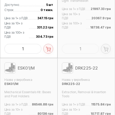
Light Transmission
Доступно
5 шт
Ціна за 1+ з ПДВ
21997.33 грн
Строк
0 тижн.
Ціна за 10+ з
Ціна за 1+ з ПДВ
347.15 грн
ПДВ
20367.9 грн
Ціна за 10+ з
Ціна за 100+ з
ПДВ
331.22 грн
ПДВ
18738.47 грн
Ціна за 100+ з
ПДВ
304.73 грн
ESK01/M
DRK225-22
Назва у виробника
Назва у виробника
ESK01/M
DRK225-22
Mechanical Essentials Kit: Bases
Extraction, Removal & Insertion
and Post Holders
Tools
Ціна за 1+ з ПДВ
86546.88 грн
Ціна за 1+ з ПДВ
11575.84 грн
Ціна за 10+ з
Ціна за 10+ з
ПДВ
80136 грн
ПДВ
10717.87 грн