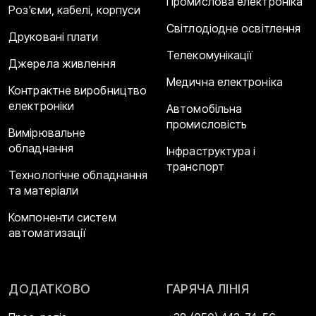
Промислова електроніка
Роз'єми, кабелі, корпуси
Світлодіодне освітлення
Друковані плати
Телекомунікації
Джерела живлення
Медична електроніка
Контрактне виробництво
електроніки
Автомобільна
промисловість
Вимірювальне
обладнання
Інфраструктура і
транспорт
Технологічне обладнання
та матеріали
Компоненти систем
автоматизації
ДОДАТКОВО
ГАРЯЧА ЛІНІЯ