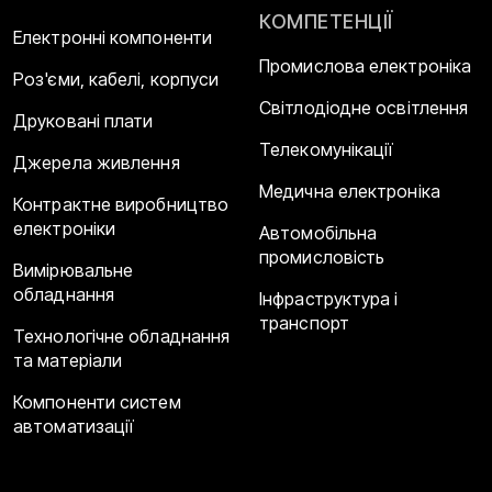
КОМПЕТЕНЦІЇ
Електронні компоненти
Промислова електроніка
Роз'єми, кабелі, корпуси
Світлодіодне освітлення
Друковані плати
Телекомунікації
Джерела живлення
Медична електроніка
Контрактне виробництво
електроніки
Автомобільна
промисловість
Вимірювальне
обладнання
Інфраструктура і
транспорт
Технологічне обладнання
та матеріали
Компоненти систем
автоматизації