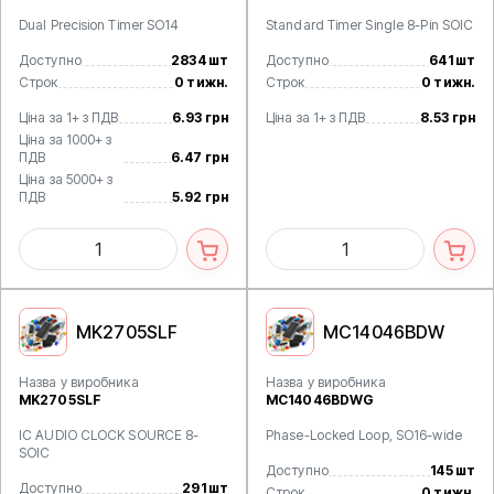
Dual Precision Timer SO14
Standard Timer Single 8-Pin SOIC
Доступно
2834 шт
Доступно
641 шт
Строк
0 тижн.
Строк
0 тижн.
Ціна за 1+ з ПДВ
6.93 грн
Ціна за 1+ з ПДВ
8.53 грн
Ціна за 1000+ з
ПДВ
6.47 грн
Ціна за 5000+ з
ПДВ
5.92 грн
MK2705SLF
MC14046BDW
Назва у виробника
Назва у виробника
MK2705SLF
MC14046BDWG
IC AUDIO CLOCK SOURCE 8-
Phase-Locked Loop, SO16-wide
SOIC
Доступно
145 шт
Доступно
291 шт
Строк
0 тижн.