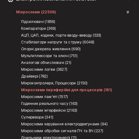
Мікросхеми (22506)
Підсилювачі (1856)
Компаратори (369)
АЦП, ЦАП, кодеки, порти вводу-виводу (533)
Стабілізатори напруги та струму (6048)
Опорні джерела живлення (690)
Мультиплексори та ключі (751)
Аналогові обчислювачі (21)
Мікросхеми логіки (3627)
Драйвері (782)
Мікроконтролери, Процесори (2150)
Мікросхеми периферійні для процесорів (161)
Мікросхеми пам'яті (1517)
Годинник реального часу (163)
Мікросхеми інтерфейсні (2163)
Супервізори (341)
Мікросхеми керування електродвигунами (94)
Мікросхеми обробки сигналів ПЧ та ВЧ (227)
Лічильники електроенергії (11)