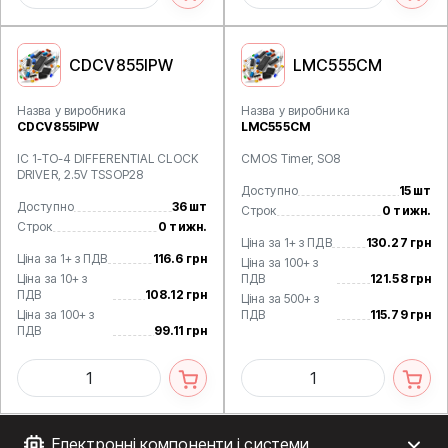
CDCV855IPW
LMC555CM
Назва у виробника
Назва у виробника
CDCV855IPW
LMC555CM
IC 1-TO-4 DIFFERENTIAL CLOCK
CMOS Timer, SO8
DRIVER, 2.5V TSSOP28
Доступно
15 шт
Доступно
36 шт
Строк
0 тижн.
Строк
0 тижн.
Ціна за 1+ з ПДВ
130.27 грн
Ціна за 1+ з ПДВ
116.6 грн
Ціна за 100+ з
Ціна за 10+ з
ПДВ
121.58 грн
ПДВ
108.12 грн
Ціна за 500+ з
Ціна за 100+ з
ПДВ
115.79 грн
ПДВ
99.11 грн
Електронні компоненти і системи