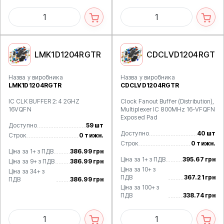
LMK1D1204RGTR
CDCLVD1204RGT
Назва у виробника
Назва у виробника
LMK1D1204RGTR
CDCLVD1204RGTR
IC CLK BUFFER 2:4 2GHZ
Clock Fanout Buffer (Distribution),
16VQFN
Multiplexer IC 800MHz 16-VFQFN
Exposed Pad
Доступно
59 шт
Доступно
40 шт
Строк
0 тижн.
Строк
0 тижн.
Ціна за 1+ з ПДВ
386.99 грн
Ціна за 1+ з ПДВ
395.67 грн
Ціна за 9+ з ПДВ
386.99 грн
Ціна за 10+ з
Ціна за 34+ з
ПДВ
367.21 грн
ПДВ
386.99 грн
Ціна за 100+ з
ПДВ
338.74 грн