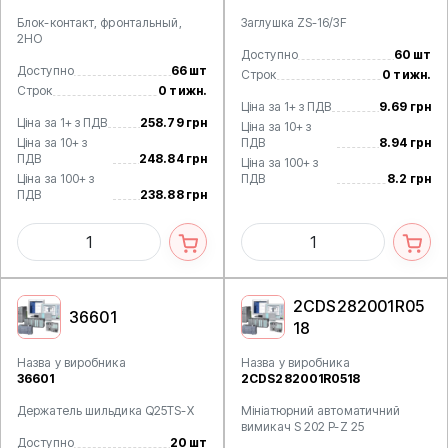
Блок-контакт, фронтальный,
Заглушка ZS-16/3F
2НО
Доступно
60 шт
Доступно
66 шт
Строк
0 тижн.
Строк
0 тижн.
Ціна за 1+ з ПДВ
9.69 грн
Ціна за 1+ з ПДВ
258.79 грн
Ціна за 10+ з
Ціна за 10+ з
ПДВ
8.94 грн
ПДВ
248.84 грн
Ціна за 100+ з
Ціна за 100+ з
ПДВ
8.2 грн
ПДВ
238.88 грн
2CDS282001R05
36601
18
Назва у виробника
Назва у виробника
36601
2CDS282001R0518
Держатель шильдика Q25TS-X
Мініатюрний автоматичний
вимикач S 202 P-Z 25
Доступно
20 шт