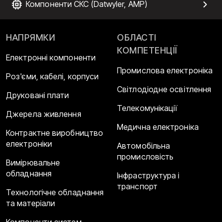
Компоненти СКС (Datwyler, AMP)
НАПРЯМКИ
ОБЛАСТІ
КОМПЕТЕНЦІЇ
Електронні компоненти
Промислова електроніка
Роз'єми, кабелі, корпуси
Світлодіодне освітлення
Друковані плати
Телекомунікації
Джерела живлення
Медична електроніка
Контрактне виробництво
електроніки
Автомобільна
промисловість
Вимірювальне
обладнання
Інфраструктура і
транспорт
Технологічне обладнання
та матеріали
Компоненти систем