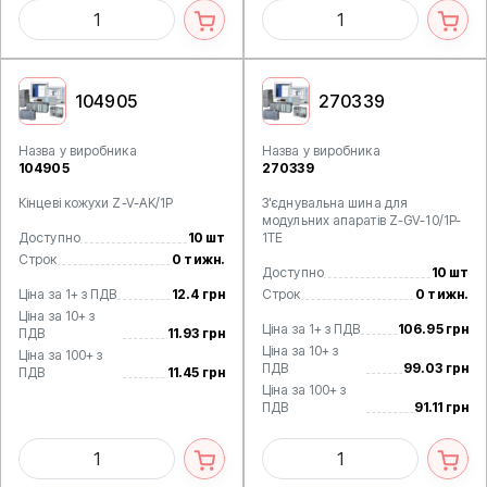
104905
270339
Назва у виробника
Назва у виробника
104905
270339
Кінцеві кожухи Z-V-AK/1P
З'єднувальна шина для
модульних апаратів Z-GV-10/1P-
Доступно
10 шт
1TE
Строк
0 тижн.
Доступно
10 шт
Ціна за 1+ з ПДВ
12.4 грн
Строк
0 тижн.
Ціна за 10+ з
Ціна за 1+ з ПДВ
106.95 грн
ПДВ
11.93 грн
Ціна за 10+ з
Ціна за 100+ з
ПДВ
99.03 грн
ПДВ
11.45 грн
Ціна за 100+ з
ПДВ
91.11 грн