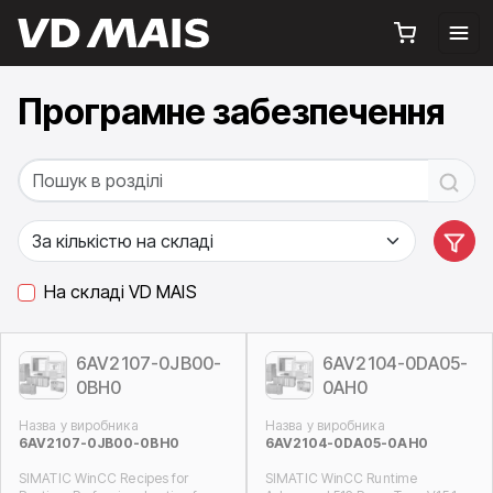
Програмне забезпечення
На складі VD MAIS
6AV2107-0JB00-
6AV2104-0DA05-
0BH0
0AH0
Назва у виробника
Назва у виробника
6AV2107-0JB00-0BH0
6AV2104-0DA05-0AH0
SIMATIC WinCC Recipes for
SIMATIC WinCC Runtime