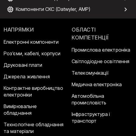
Компоненти СКС (Datwyler, AMP)
НАПРЯМКИ
ОБЛАСТІ
КОМПЕТЕНЦІЇ
Електронні компоненти
Промислова електроніка
Роз'єми, кабелі, корпуси
Світлодіодне освітлення
Друковані плати
Телекомунікації
Джерела живлення
Медична електроніка
Контрактне виробництво
електроніки
Автомобільна
промисловість
Вимірювальне
обладнання
Інфраструктура і
транспорт
Технологічне обладнання
та матеріали