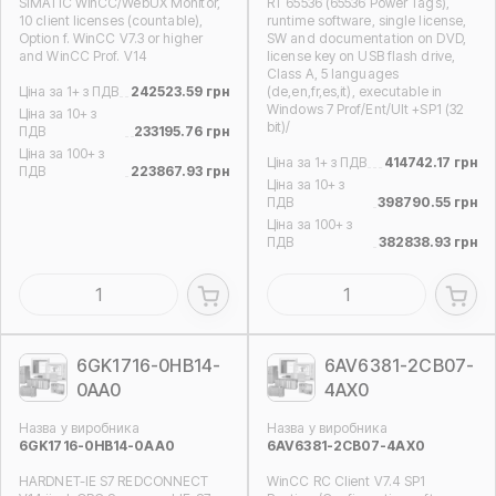
SIMATIC WinCC/WebUX Monitor,
RT 65536 (65536 Power Tags),
10 client licenses (countable),
runtime software, single license,
Option f. WinCC V7.3 or higher
SW and documentation on DVD,
and WinCC Prof. V14
license key on USB flash drive,
Class A, 5 languages
Ціна за 1+ з ПДВ
242523.59 грн
(de,en,fr,es,it), executable in
Windows 7 Prof/Ent/Ult +SP1 (32
Ціна за 10+ з
bit)/
ПДВ
233195.76 грн
Ціна за 100+ з
Ціна за 1+ з ПДВ
414742.17 грн
ПДВ
223867.93 грн
Ціна за 10+ з
ПДВ
398790.55 грн
Ціна за 100+ з
ПДВ
382838.93 грн
6GK1716-0HB14-
6AV6381-2CB07-
0AA0
4AX0
Назва у виробника
Назва у виробника
6GK1716-0HB14-0AA0
6AV6381-2CB07-4AX0
HARDNET-IE S7 REDCONNECT
WinCC RC Client V7.4 SP1