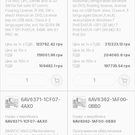
V14 iincl. OPC Server and IE-S7
Runtime/Configuration software
SW for fail-safe S7 comm;
on DVD, floating license, license
Floating License; R-SW, SW +
key on USB flash drive, Class A, 5
electr Manual on DVD, License
languages (de,en,fr,es,it),
key on USB stick, Class A 2
executable in Windows 7
languages (de, en); for 32/64 Bit:
Prof/Ent/Ult +SP1 (32 bit)/ 7
Win 7 SP1 Prof/Ult, 64Bit: Win 8.1
Prof/Ent/Ult +SP1 (64 bit)/ 8.1
PRO; Wi
Prof./En
Ціна за 1+ з ПДВ
123762.42 грн
Ціна за 1+ з ПДВ
212223.13 грн
Ціна за 10+ з
Ціна за 10+ з
ПДВ
119001.96 грн
ПДВ
204060.6 грн
Ціна за 100+ з
Ціна за 100+ з
ПДВ
109482.1 грн
ПДВ
187735.54 грн
6AV6371-1CF07-
6AV6362-1AF00-
4AX0
0BB0
Назва у виробника
Назва у виробника
6AV6371-1CF07-4AX0
6AV6362-1AF00-0BB0
SIMATIC WinCC/Redundancy
Программное обеспечение