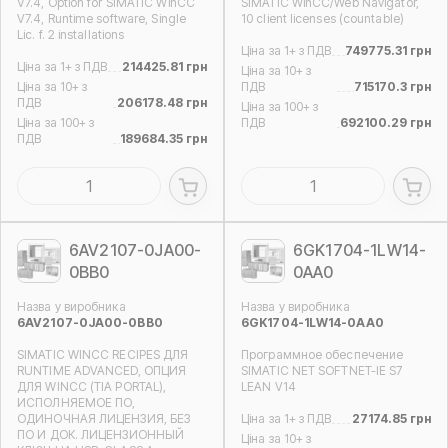
V7.4, Option for SIMATIC WinCC
SIMATIC WinCC/Web Navigator,
V7.4, Runtime software, Single
10 client licenses (countable)
Lic. f. 2 installations
Ціна за 1+ з ПДВ
749775.31 грн
Ціна за 1+ з ПДВ
214425.81 грн
Ціна за 10+ з
Ціна за 10+ з
ПДВ
715170.3 грн
ПДВ
206178.48 грн
Ціна за 100+ з
Ціна за 100+ з
ПДВ
692100.29 грн
ПДВ
189684.35 грн
6AV2107-0JA00-
6GK1704-1LW14-
0BB0
0AA0
Назва у виробника
Назва у виробника
6AV2107-0JA00-0BB0
6GK1704-1LW14-0AA0
SIMATIC WINCC RECIPES ДЛЯ
Программное обеспечение
RUNTIME ADVANCED, ОПЦИЯ
SIMATIC NET SOFTNET-IE S7
ДЛЯ WINCC (TIA PORTAL),
LEAN V14
ИСПОЛНЯЕМОЕ ПО,
ОДИНОЧНАЯ ЛИЦЕНЗИЯ, БЕЗ
Ціна за 1+ з ПДВ
27174.85 грн
ПО И ДОК. ЛИЦЕНЗИОННЫЙ
Ціна за 10+ з