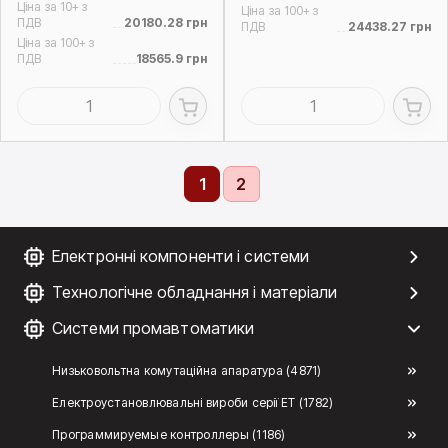
Ціна за 10+ з
Ціна за 100+ з
ПДВ
20180.28 грн
ПДВ
24438.27 грн
Ціна за 100+ з
ПДВ
18565.9 грн
1
2
Електронні компоненти і системи
Технологічне обладнання і матеріали
Системи промавтоматики
Низьковольтна комутаційна апаратура (4871)
Електроустановлювальні вироби серії ЕТ (1782)
Программируемые контроллеры (1186)