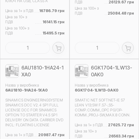
КЛЮЧ НА USB, CLASS A
ПДВ
26129.67 грн
Ціна за 100+ з
Ціна за 1+ з ПДВ
16786.79 грн
ПДВ
25084.48 грн
Ціна за 10+ з
ПДВ
16141.15 грн
Ціна за 100+ з
ПДВ
15495.5 грн
6AU1810-1HA24-1
6GK1704-1LW13-
XA0
0AK0
Назва у виробника
Назва у виробника
6AU1810-1HA24-1XA0
6GK1704-1LW13-0AK0
SINAMICS ENGINEERINGSYSTEM
SIMATIC NET SOFTNET-IE S7
SINAMICS DCC V2.4 SP1 FULL
LEAN V13;SW F.S7-,S5-
LICENSE DCC FOR SINAMICS
COMP.COMM.,OPC PG/OP-
OPTION TO STARTER V4.5 SP1
KOMM.,PROJ-SW,MAX.8 CONN.
DELIVERY ON DATA CARRIER DVD
INCL: FLOATING LICENSE
Ціна за 1+ з ПДВ
27625.72 грн
Ціна за 10+ з
Ціна за 1+ з ПДВ
20987.47 грн
ПДВ
26563.34 грн