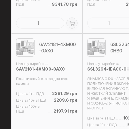
9341.78 грн
2
ПДВ
ПДВ
6AV2181-4XM00
6SL326
-0AX0
0HB0
Назва у виробника
Назва у виробника
6AV2181-4XM00-0AX0
6SL3264-1EA00-0
Пластиковый стопор для карт
SINAMICS G120 НАБОР 
памяти
ПОДКЛЮЧЕНИЯ ЭКРАН
ВКЛЮЧАЯ ЭКРАННУЮ 
2381.29 грн
И ЖЕСТКИЙ ЭЛЕМЕНТ
Ціна за 1+ з ПДВ
УПРАВЛЕНИЯ БЛОКАМИ 
2289.6 грн
Ціна за 10+ з ПДВ
И CU240E-2 (-F) ИСПО
Ціна за 100+ з
PROFINET
2197.91 грн
ПДВ
10
Ціна за 1+ з ПДВ
Ціна за 10+ з ПДВ