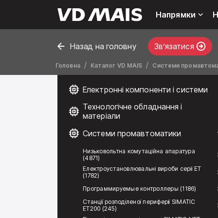
Напрямки
Н
Назад на головну
Звʼязатися
Головна
Каталог VD MAIS
Системи промавтом
Електронні компоненти і системи
Технологічне обладнання і
матеріали
Системи промавтоматики
Низьковольтна комутаційна апаратура
(4871)
Електроустановлювальні вироби серії ЕТ
(1782)
Программируемые контроллеры (1186)
Станції розподіленої периферії SIMATIC
ET200 (245)