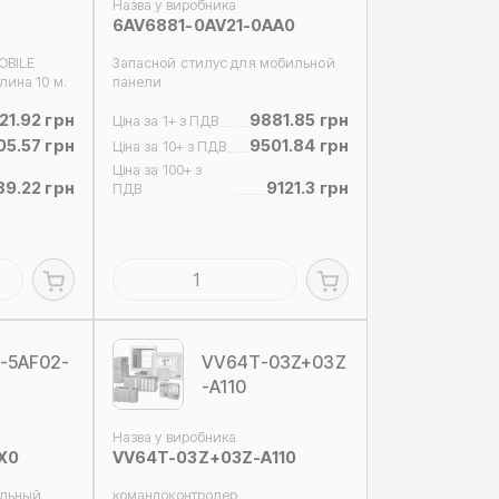
Назва у виробника
6AV6881-0AV21-0AA0
OBILE
Запасной стилус для мобильной
лина 10 м.
панели
21.92 грн
9881.85 грн
Ціна за 1+ з ПДВ
5.57 грн
9501.84 грн
Ціна за 10+ з ПДВ
Ціна за 100+ з
89.22 грн
9121.3 грн
ПДВ
-5AF02-
VV64T-03Z+03Z
-A110
Назва у виробника
X0
VV64T-03Z+03Z-A110
ельный
командоконтролер