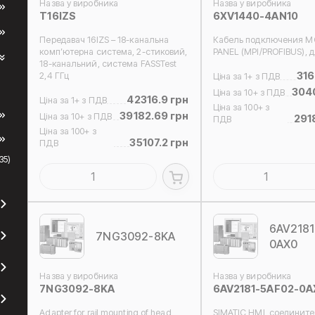
Назва у виробника
Назва у виробника
T16IZS
6XV1440-4AN10
Передавач 16IZS – 18-канальна
Кабель подключения M
комп’ютерна система, 2-стиковий,
PANEL (MPI/PROFIBUS), д
18-канальний, система FASSTest
316
2,4 ГГц
Ціна за 1+ з ПДВ
3040
Ціна за 10+ з ПДВ
42316.9 грн
Ціна за 1+ з ПДВ
Ціна за 100+ з
39182.69 грн
Ціна за 10+ з ПДВ
291
ПДВ
Ціна за 100+ з
35107.2 грн
ПДВ
35)
6AV2181
7NG3092-8KA
0AX0
Назва у виробника
Назва у виробника
7NG3092-8KA
6AV2181-5AF02-0A
Adapter for rail mounting of head
SIMATIC HMI, соединит