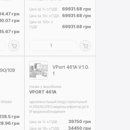
69931.68 грн
Ціна за 1+ з ПДВ
34.47 грн
69931.68 грн
Ціна за 10+ з ПДВ
10.07 грн
Ціна за 100+ з
69931.68 грн
ПДВ
85.67 грн
VPort 461A V1.0.
90/109
1
Назва у виробника
VPORT 461A
-Modul
одноканальный индустриальный
H.264/MJPEG видеошифратор для
IP видеонаблюдения
238.5 грн
39750 грн
Ціна за 1+ з ПДВ
28.96 грн
34450 грн
Ціна за 10+ з ПДВ