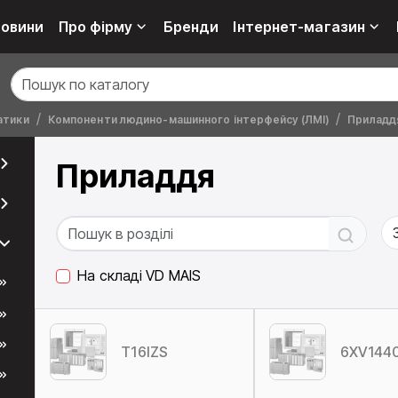
овини
Про фірму
Бренди
Інтернет-магазин
атики
Компоненти людино-машинного інтерфейсу (ЛМІ)
Приладд
Приладдя
На складі VD MAIS
T16IZS
6XV144