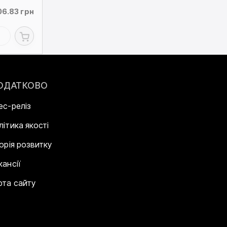
06.83 грн
ОДАТКОВО
ес-реліз
літика якості
торія розвитку
кансії
рта сайту