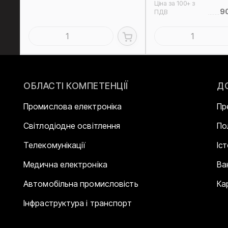
Ціна за 100+ з
9
ПДВ
ОБЛАСТІ КОМПЕТЕНЦІЇ
Д
Промислова електроніка
Пр
Світлодіодне освітлення
По
Телекомунікації
Іс
Медична електроніка
Ва
Автомобільна промисловість
Ка
Інфраструктура і транспорт