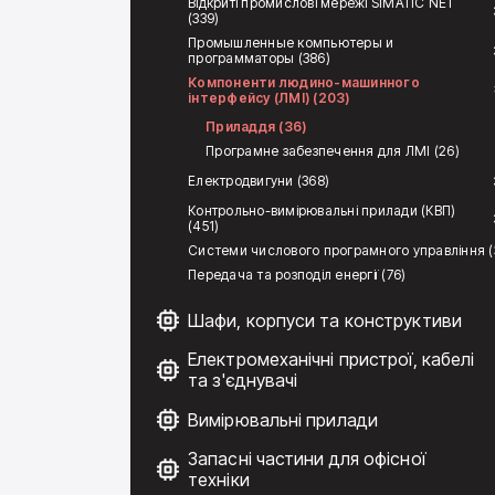
Відкриті промислові мережі SIMATIC NET
(339)
Промышленные компьютеры и
программаторы (386)
Компоненти людино-машинного
інтерфейсу (ЛМІ) (203)
Приладдя (36)
Програмне забезпечення для ЛМІ (26)
Електродвигуни (368)
Контрольно-вимірювальні прилади (КВП)
(451)
Системи числового програмного управління (
Передача та розподіл енергії (76)
Шафи, корпуси та конструктиви
Електромеханічні пристрої, кабелі
та з'єднувачі
Вимірювальні прилади
Запасні частини для офісної
техніки