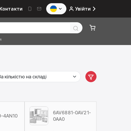
Контакти
Увійти
я
6AV6881-0AV21-
0-4AN10
0AA0