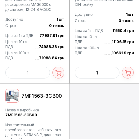
расходомера MAG6000 с
DIN-рейку
дисплеем, 12-24 В AC/DC
Доступно
1 шт
Доступно
1 шт
Строк
0 тижн.
Строк
0 тижн.
Ціна за 1+ з ПДВ
11550.4 грн
Ціна за 1+ з ПДВ
77987.91 грн
Ціна за 10+ з
Ціна за 10+ з
ПДВ
11106.15 грн
ПДВ
74988.38 грн
Ціна за 100+ з
Ціна за 100+ з
ПДВ
10661.9 грн
ПДВ
71988.84 грн
7MF1563-3CB00
Назва у виробника
7MF1563-3CB00
Измерительный
преобразователь избыточного
давления SITRANS P, диапаззон