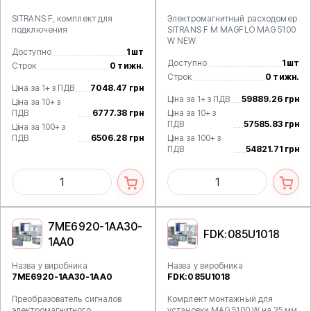
SITRANS F, комплект для
Электромагнитный расходомер
подключения
SITRANS F M MAGFLO MAG 5100
W NEW
Доступно
1 шт
Доступно
1 шт
Строк
0 тижн.
Строк
0 тижн.
Ціна за 1+ з ПДВ
7048.47 грн
Ціна за 1+ з ПДВ
59889.26 грн
Ціна за 10+ з
ПДВ
6777.38 грн
Ціна за 10+ з
ПДВ
57585.83 грн
Ціна за 100+ з
ПДВ
6506.28 грн
Ціна за 100+ з
ПДВ
54821.71 грн
7ME6920-1AA30-
FDK:085U1018
1AA0
Назва у виробника
Назва у виробника
7ME6920-1AA30-1AA0
FDK:085U1018
Преобразователь сигналов
Комрлект монтажный для
электромагнитного
установки MAG 5100 W на 35 мм