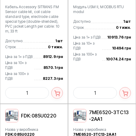
Кабель Accessory SITRANS FM
Модуль USM II, MODBUS RTU
Sensor cable kit, coil cable
modul
standard type, electrode cable
special type (double-shielded),
Доступно
1 шт
PVC jacket Length per cable: 10
Строк
0 тижн.
m, 33 ft
Ціна за 1+ з ПДВ
10913.76 грн
Доступно
1 шт
Ціна за 10+ з
Строк
0 тижн.
ПДВ
10494 грн
Ціна за 100+ з
Ціна за 1+ з ПДВ
8912.9 грн
ПДВ
10074.24 грн
Ціна за 10+ з
ПДВ
8570.1 грн
Ціна за 100+ з
ПДВ
8227.3 грн
7ME6520-3TC13
FDK:085U0220
-2AA1
Назва у виробника
Назва у виробника
FDK:085U0220
7ME6520-3TC13-2AA1