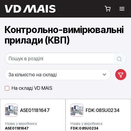
Контрольно-вимірювальні
прилади (КВП)
На складі VD MAIS
A5E01181647
FDK:085U0234
Назва у виробника
Назва у виробника
A5E01181647
FDK:085U0234