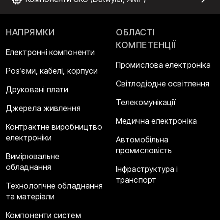
НАПРЯМКИ
ОБЛАСТІ
КОМПЕТЕНЦІЇ
Електронні компоненти
Промислова електроніка
Роз'єми, кабелі, корпуси
Світлодіодне освітлення
Друковані плати
Телекомунікації
Джерела живлення
Медична електроніка
Контрактне виробництво
електроніки
Автомобільна
промисловість
Вимірювальне
обладнання
Інфраструктура і
транспорт
Технологічне обладнання
та матеріали
Компоненти систем