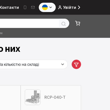
Контакти
Увійти
их
о них
RCP-040-T