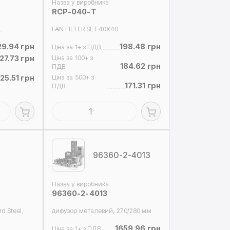
Назва у виробника
RCP-040-T
L
FAN FILTER SET 40X40
29.94 грн
198.48 грн
Ціна за 1+ з ПДВ
27.73 грн
Ціна за 100+ з
184.62 грн
ПДВ
25.51 грн
Ціна за 500+ з
171.31 грн
ПДВ
96360-2-4013
Назва у виробника
96360-2-4013
d Steel,
дифузор металевий, 270/280 мм
1659.96 грн
Ціна за 1+ з ПДВ