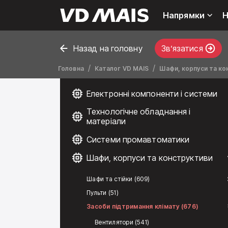
Напрямки
Н
Назад на головну
Звʼязатися
Головна
Каталог VD MAIS
Шафи, корпуси та ко
Електронні компоненти і системи
Технологічне обладнання і
матеріали
Системи промавтоматики
Шафи, корпуси та конструктиви
Шафи та стійки (609)
Пульти (51)
Засоби підтримання клімату (676)
Вентилятори (541)