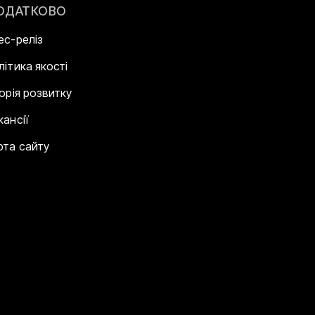
ОДАТКОВО
ес-реліз
літика якості
торія розвитку
кансії
рта сайту