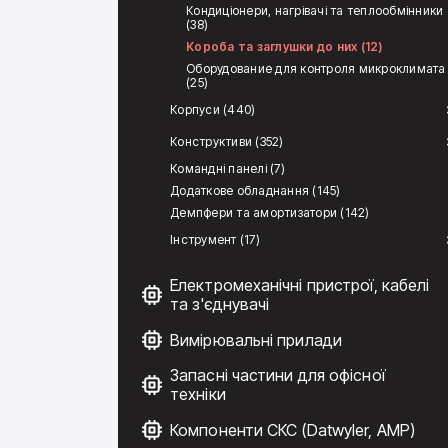
Кондиціонери, нагрівачі та теплообмінники
(38)
Короба та заглушки до них (12)
Оборудование для контроля микроклимата
(25)
Корпуси (440)
Конструктиви (352)
Командні панелі (7)
Додаткове обладнання (145)
Демпфери та амортизатори (142)
Інструмент (17)
Електромеханічні пристрої, кабелі
та з'єднувачі
Вимірювальні прилади
Запасні частини для офісної
техніки
Компоненти СКС (Datwyler, AMP)