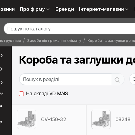
овини
Про фірму
Бренди
Інтернет-магазин
нструктиви
Засоби підтримання клімату
Короба та заглушки до н
Короба та заглушки д
На складі VD MAIS
CV-150-32
08248