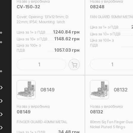
Назва у виробника
Назва у виробника
CV-150-32
08248
Cover; Opening: 131x125mm; D:
FAN GUARD 50MM META
22mm; IP54; Mounting: latch
Ціна за 1+ з ПДВ
1240.84 грн
Ціна за 1+ з ПДВ
Ціна за 10+ з ПДВ
1148.62 грн
Ціна за 10+ з ПДВ
Ціна за 100+ з
Ціна за 100+ з
ПДВ
1057.03 грн
ПДВ
08149
08132
Назва у виробника
Назва у виробника
08149
08132
FINGER GUARD 40MM METAL
80mm Sq Fan Finger Guar
Nickel Plated 5 Rings
34.48 грн
Ціна за 1+ з ПДВ