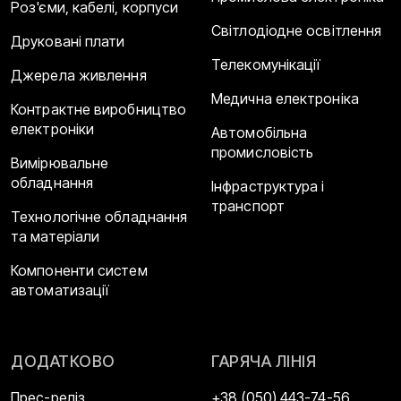
Роз'єми, кабелі, корпуси
Світлодіодне освітлення
Друковані плати
Телекомунікації
Джерела живлення
Медична електроніка
Контрактне виробництво
електроніки
Автомобільна
промисловість
Вимірювальне
обладнання
Інфраструктура і
транспорт
Технологічне обладнання
та матеріали
Компоненти систем
автоматизації
ДОДАТКОВО
ГАРЯЧА ЛІНІЯ
Прес-реліз
+38 (050) 443-74-56