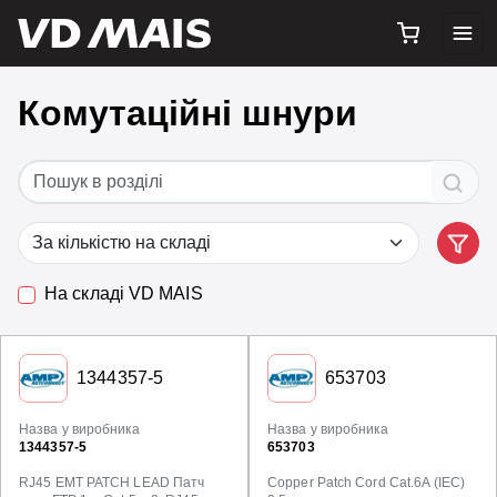
Комутаційні шнури
На складі VD MAIS
1344357-5
653703
Назва у виробника
Назва у виробника
1344357-5
653703
RJ45 EMT PATCH LEAD Патч
Copper Patch Cord Cat.6A (IEC)