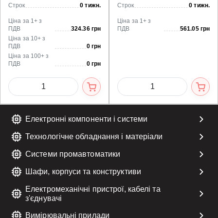
Строк
0 тижн.
Строк
0 тижн.
Ціна за 1+ з
Ціна за 1+ з
ПДВ
324.36 грн
ПДВ
561.05 грн
Ціна за 10+ з
ПДВ
0 грн
Ціна за 100+ з
ПДВ
0 грн
Електронні компоненти і системи
Технологічне обладнання і матеріали
Системи промавтоматики
Шафи, корпуси та конструктиви
Електромеханічні пристрої, кабелі та
з'єднувачі
Вимірювальні прилади