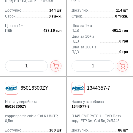
корд FTP 1м, Cat.5е, 2xRJ45
0,5m
Доступно
144 шт
Доступно
114 шт
Строк
0 тижн.
Строк
0 тижн.
Ціна за 1+ з
Ціна за 1+ з
ПДВ
437.16 грн
ПДВ
461.1 грн
Ціна за 10+ з
ПДВ
0 грн
Ціна за 100+ з
ПДВ
0 грн
65016300ZY
1344357-7
Назва у виробника
Назва у виробника
65016300ZY
1644077-3
copper patch cable Cat.6.U/UTP,
RJ45 EMT PATCH LEAD Патч
0,5m
корд FTP 3м, Cat.5е, 2xRJ45
Доступно
100 шт
Доступно
86 шт