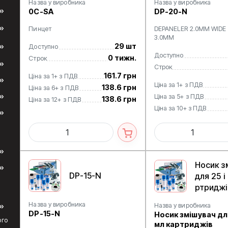
Назва у виробника
Назва у виробника
0C-SA
DP-20-N
Пинцет
DEPANELER 2.0MM WIDE
3.0MM
29 шт
Доступно
Доступно
0 тижн.
Строк
Строк
161.7 грн
Ціна за 1+ з ПДВ
Ціна за 1+ з ПДВ
138.6 грн
Ціна за 6+ з ПДВ
Ціна за 5+ з ПДВ
138.6 грн
Ціна за 12+ з ПДВ
Ціна за 10+ з ПДВ
Носик з
DP-15-N
для 25 і
ртриджі
Назва у виробника
Назва у виробника
DP-15-N
Носик змішувач для
ого
мл картриджів