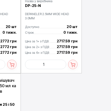
Назва у виробника
DP-25-N
 HEAD
DEPANELER 2.5MM WIDE HEAD
3.0MM
20 шт
20 шт
Доступно
0 тижн.
0 тижн.
Строк
2772 грн
2717.59 грн
Ціна за 1+ з ПДВ
2772 грн
2717.59 грн
Ціна за 2+ з ПДВ
2772 грн
2717.59 грн
Ціна за 6+ з ПДВ
мішувач
 50 мл ка
в
 25 і 50