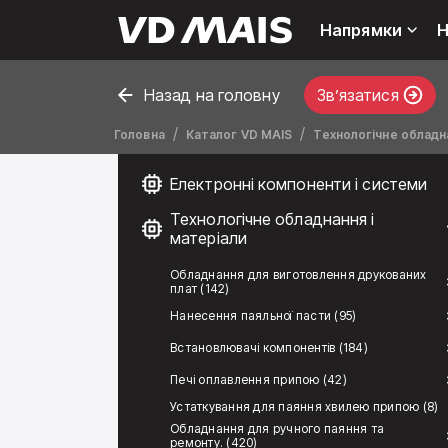
Напрямки
Н
Назад на головну
Звʼязатися
Головна
Каталог VD MAIS
Технологічне обладна
Електронні компоненти і системи
Технологічне обладнання і
матеріали
Обладнання для виготовлення друкованих
плат (142)
Нанесення паяльної пасти (95)
Встановлювачі компонентів (184)
Печі оплавлення припою (42)
Устаткування для паяння хвилею припою (8)
Обладнання для ручного паяння та
ремонту. (420)