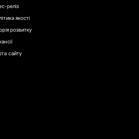
ес-реліз
літика якості
торія розвитку
кансії
рта сайту