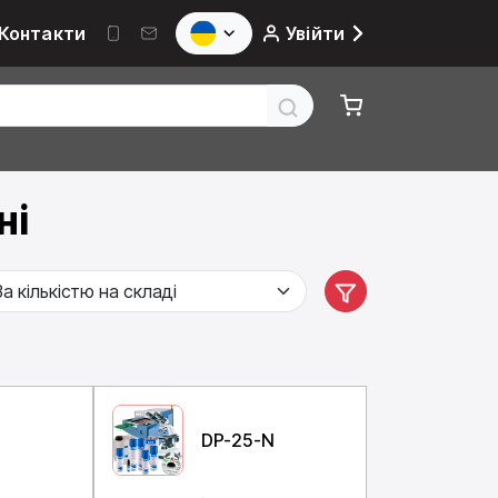
Контакти
Увійти
ні
N
DP-25-N