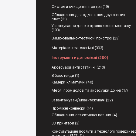
Системи очищення повітря (19)
Обладнання для відмивання друкованих
плат (31)
Устаткування для контролю якості монтажу
(103)
Вимірювально-тестуючі пристрої (23)
Матеріали технологічні (393)
Інструменти допоміжні (280)
Аксесуари антистатичні (210)
Вібростенди (1)
Камери кліматичні (40)
Меблі промислові та аксесуари до неї (17)
Завантажувачі/Вивантажувачі (22)
Проміжні конвеєри (14)
Обладнання селективної паяння (4)
3D принтери (3)
Консультаційні послуги з технології поверхнев
монтажу (SMT) (1)