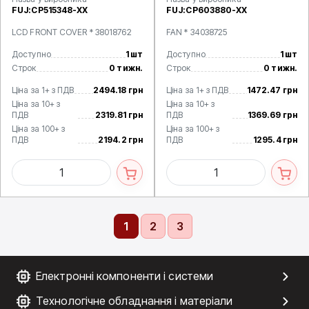
FUJ:CP515348-XX
FUJ:CP603880-XX
LCD FRONT COVER * 38018762
FAN * 34038725
Доступно
1 шт
Доступно
1 шт
Строк
0 тижн.
Строк
0 тижн.
Ціна за 1+ з ПДВ
2494.18 грн
Ціна за 1+ з ПДВ
1472.47 грн
Ціна за 10+ з
Ціна за 10+ з
ПДВ
2319.81 грн
ПДВ
1369.69 грн
Ціна за 100+ з
Ціна за 100+ з
ПДВ
2194.2 грн
ПДВ
1295.4 грн
1
2
3
Електронні компоненти і системи
Технологічне обладнання і матеріали