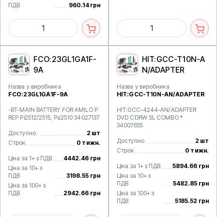
ПДВ
960.14 грн
FCO:23GL1GA1F-
HIT:GCC-T10N-A
9A
N/ADAPTER
Назва у виробника
Назва у виробника
FCO:23GL1GA1F-9A
HIT:GCC-T10N-AN/ADAPTER
-BT-MAIN BATTERY FOR AMILO P
HIT:GCC-4244-AN/ADAPTER
REP Pi2512/2515, Pa2510 34027137
DVD CDRW SL COMBO *
34007655
Доступно
2 шт
Доступно
2 шт
Строк
0 тижн.
Строк
0 тижн.
Ціна за 1+ з ПДВ
4442.46 грн
Ціна за 1+ з ПДВ
5894.66 грн
Ціна за 10+ з
ПДВ
3198.55 грн
Ціна за 10+ з
ПДВ
5482.85 грн
Ціна за 100+ з
ПДВ
2942.66 грн
Ціна за 100+ з
ПДВ
5185.52 грн