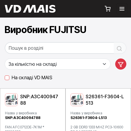
Виробник FUJITSU
На складі VD MAIS
SNP:A3C400947
S26361-F3604-L
88
513
Назва у виробника
Назва у виробника
SNP:A3C40094788
S26361-F3604-L513
FAN AFC0712DE-7K1M *
2 GB DDR3 1333 MHZ PC3-10600