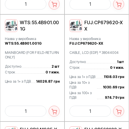
WTS:55.4B901.00
FUJ:CP679620-X
1G
X
Назва у виробника
Назва у виробника
WTS:55.4B901.001G
FUJ:CP679620-XX
MAINBOARD (FOR FIELD-RETURN
CABLE, LCD (EDP) * 38044004
ONLY)
Доступно
1 шт
Доступно
2 шт
Строк
0 тижн.
Строк
0 тижн.
Ціна за 1+ з ПДВ
1108.03 грн
Ціна за 1+ з ПДВ
14026.87 грн
Ціна за 10+ з
ПДВ
1030.69 грн
Ціна за 100+ з
ПДВ
974.79 грн