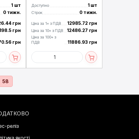
1 шт
1 шт
Доступно
0 тижн.
0 тижн.
Строк
26.44 грн
12985.72 грн
Ціна за 1+ з ПДВ
198.5 грн
12486.27 грн
Ціна за 10+ з ПДВ
Ціна за 100+ з
70.56 грн
11886.93 грн
ПДВ
58
ОДАТКОВО
ес-реліз
літика якості