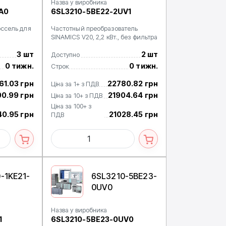
Назва у виробника
A0
6SL3210-5BE22-2UV1
оссель для
Частотный преобразователь
SINAMICS V20, 2,2 кВт., без фильтра
3 шт
2 шт
Доступно
0 тижн.
0 тижн.
Строк
61.03 грн
22780.82 грн
Ціна за 1+ з ПДВ
0.99 грн
21904.64 грн
Ціна за 10+ з ПДВ
Ціна за 100+ з
0.95 грн
21028.45 грн
ПДВ
-1KE21-
6SL3210-5BE23-
0UV0
Назва у виробника
1
6SL3210-5BE23-0UV0