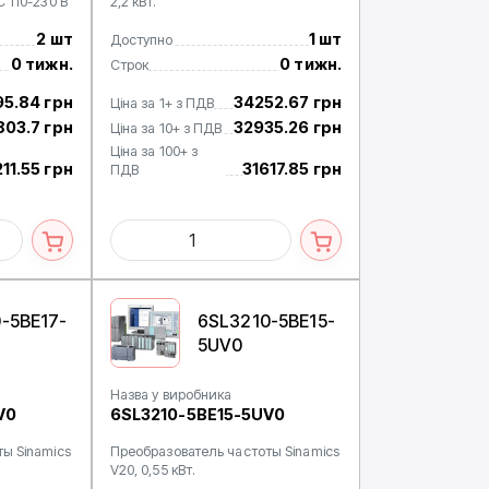
 110-230 В
2,2 кВт.
2 шт
1 шт
Доступно
0 тижн.
0 тижн.
Строк
95.84 грн
34252.67 грн
Ціна за 1+ з ПДВ
803.7 грн
32935.26 грн
Ціна за 10+ з ПДВ
Ціна за 100+ з
11.55 грн
31617.85 грн
ПДВ
-5BE17-
6SL3210-5BE15-
5UV0
Назва у виробника
V0
6SL3210-5BE15-5UV0
ы Sinamics
Преобразователь частоты Sinamics
V20, 0,55 кВт.