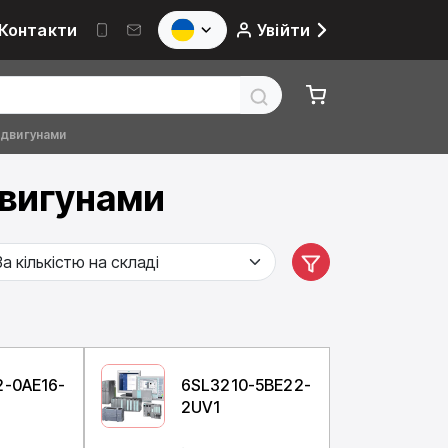
Контакти
Увійти
 двигунами
двигунами
2-0AE16-
6SL3210-5BE22-
2UV1