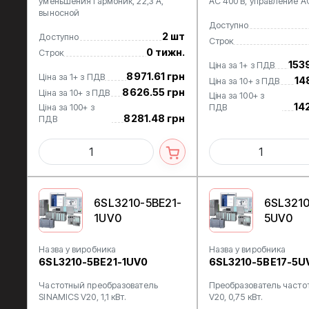
уменьшения гармоник, 22,3 A,
АС 400 В, управление АС
выносной
Доступно
2 шт
Доступно
Строк
0 тижн.
Строк
153
Ціна за 1+ з ПДВ
8971.61 грн
Ціна за 1+ з ПДВ
14
Ціна за 10+ з ПДВ
8626.55 грн
Ціна за 10+ з ПДВ
Ціна за 100+ з
142
Ціна за 100+ з
ПДВ
8281.48 грн
ПДВ
6SL3210-5BE21-
6SL3210
1UV0
5UV0
Назва у виробника
Назва у виробника
6SL3210-5BE21-1UV0
6SL3210-5BE17-5U
Частотный преобразователь
Преобразователь частот
SINAMICS V20, 1,1 кВт.
V20, 0,75 кВт.