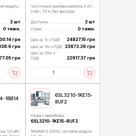
ой модуль,
Частотный преобразователь 3 AC ,
3 кВт., 7,3 А, без фильтра
2 шт
2 шт
Доступно
0 тижн.
0 тижн.
Строк
00.14 грн
24827.15 грн
Ціна за 1+ з ПДВ
38.6 грн
23872.26 грн
Ціна за 10+ з ПДВ
Ціна за 100+ з
77.05 грн
22917.37 грн
ПДВ
6SL3210-1KE15-
4-1BB14
8UF2
Назва у виробника
6SL3210-1KE15-8UF2
а, 5,5 кВт,
SINAMICS G120C, силовой модуль