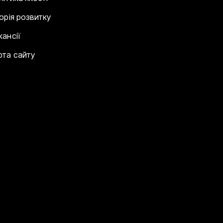
торія розвитку
кансії
рта сайту