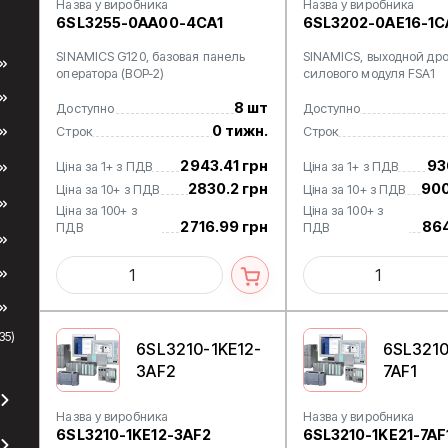
Назва у виробника
Назва у виробника
6SL3255-0AA00-4CA1
6SL3202-0AE16-1C
SINAMICS G120, базовая панель
SINAMICS, выходной др
оператора (BOP-2)
силового модуля FSA1
8 шт
Доступно
Доступно
0 тижн.
Строк
Строк
2943.41 грн
93
Ціна за 1+ з ПДВ
Ціна за 1+ з ПДВ
2830.2 грн
900
Ціна за 10+ з ПДВ
Ціна за 10+ з ПДВ
Ціна за 100+ з
Ціна за 100+ з
2716.99 грн
864
ПДВ
ПДВ
35)
6SL3210-1KE12-
6SL3210
3AF2
7AF1
Назва у виробника
Назва у виробника
6SL3210-1KE12-3AF2
6SL3210-1KE21-7AF