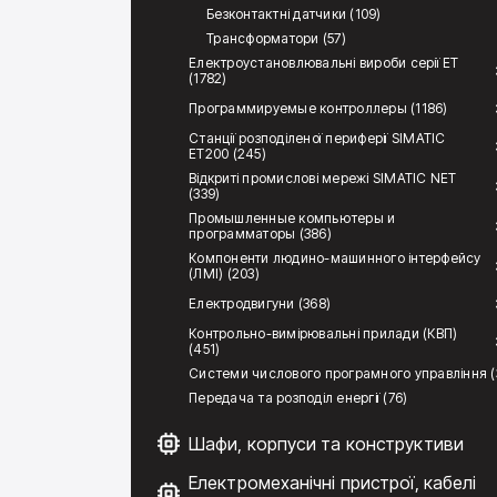
Безконтактні датчики (109)
Трансформатори (57)
Електроустановлювальні вироби серії ЕТ
(1782)
Программируемые контроллеры (1186)
Станції розподіленої периферії SIMATIC
ET200 (245)
Відкриті промислові мережі SIMATIC NET
(339)
Промышленные компьютеры и
программаторы (386)
Компоненти людино-машинного інтерфейсу
(ЛМІ) (203)
Електродвигуни (368)
Контрольно-вимірювальні прилади (КВП)
(451)
Системи числового програмного управління (
Передача та розподіл енергії (76)
Шафи, корпуси та конструктиви
Електромеханічні пристрої, кабелі