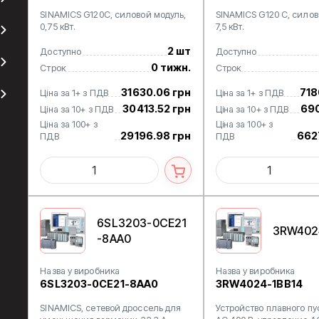
SINAMICS G120C, силовой модуль,
SINAMICS G120 C, силов
0,75 кВт.
7,5 кВт.
2 шт
Доступно
Доступно
0 тижн.
Строк
Строк
31630.06 грн
718
Ціна за 1+ з ПДВ
Ціна за 1+ з ПДВ
30413.52 грн
690
Ціна за 10+ з ПДВ
Ціна за 10+ з ПДВ
Ціна за 100+ з
Ціна за 100+ з
29196.98 грн
662
ПДВ
ПДВ
6SL3203-0CE21
3RW402
-8AA0
Назва у виробника
Назва у виробника
6SL3203-0CE21-8AA0
3RW4024-1BB14
SINAMICS, сетевой дроссель для
Устройство плавного пуск