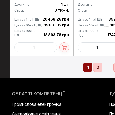
1 шт
Доступно
Доступно
0 тижн.
Строк
Строк
20468.26 грн
189
Ціна за 1+ з ПДВ
Ціна за 1+ з ПДВ
19681.02 грн
18
Ціна за 10+ з ПДВ
Ціна за 10+ з ПДВ
Ціна за 100+ з
Ціна за 100+ з
18893.78 грн
174
ПДВ
ПДВ
...
1
2
ОБЛАСТІ КОМПЕТЕНЦІЇ
Д
Промислова електроніка
Пр
Світлодіодне освітлення
По