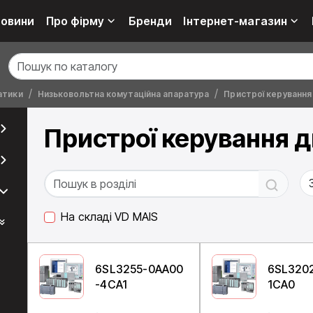
овини
Про фірму
Бренди
Інтернет-магазин
атики
Низьковольтна комутаційна апаратура
Пристрої керування
Пристрої керування 
На складі VD MAIS
6SL3255-0AA00
6SL320
-4CA1
1CA0