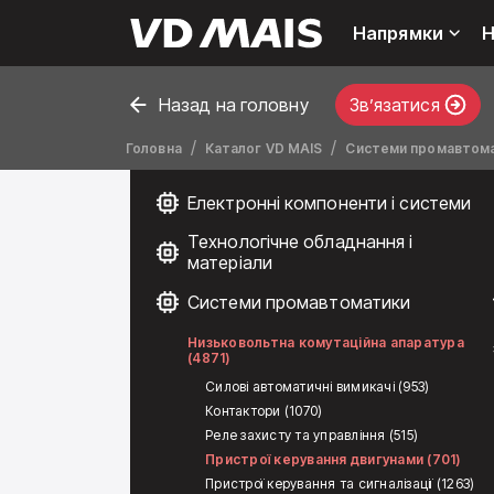
Напрямки
Н
Назад на головну
Звʼязатися
Головна
Каталог VD MAIS
Системи промавтом
Електронні компоненти і системи
Технологічне обладнання і
матеріали
Системи промавтоматики
Низьковольтна комутаційна апаратура
(4871)
Силові автоматичні вимикачі (953)
Контактори (1070)
Реле захисту та управління (515)
Пристрої керування двигунами (701)
Пристрої керування та сигналізації (1263)