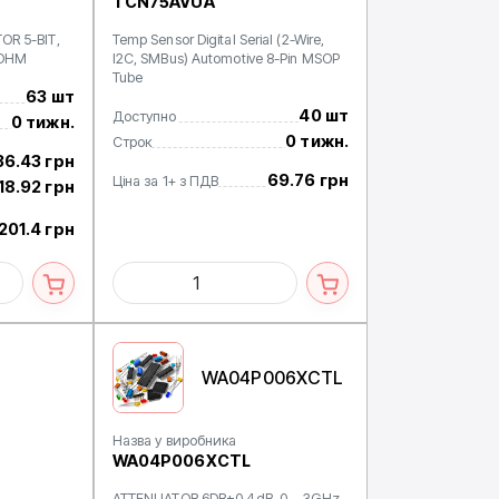
TCN75AVUA
OR 5-BIT,
Temp Sensor Digital Serial (2-Wire,
 OHM
I2C, SMBus) Automotive 8-Pin MSOP
Tube
63 шт
40 шт
Доступно
0 тижн.
0 тижн.
Строк
36.43 грн
69.76 грн
Ціна за 1+ з ПДВ
18.92 грн
201.4 грн
WA04P006XCTL
Назва у виробника
WA04P006XCTL
ATTENUATOR 6DB±0.4dB, 0 ~ 3GHz,