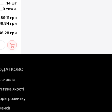
14 шт
0 тижн.
289.11 грн
69.84 грн
46.28 грн
ОДАТКОВО
ес-реліз
літика якості
торія розвитку
кансії