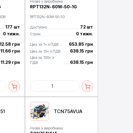
Назва у виробника
5
RPT132N-60W-50-1G
3DB
RPT132N-60W-50-1G
177 шт
72 шт
Доступно
0 тижн.
0 тижн.
Строк
12.58 грн
653.85 грн
Ціна за 1+ з ПДВ
11.66 грн
638.15 грн
Ціна за 10+ з ПДВ
Ціна за 100+ з
11.29 грн
638.15 грн
ПДВ
51
TCN75AVUA
Назва у виробника