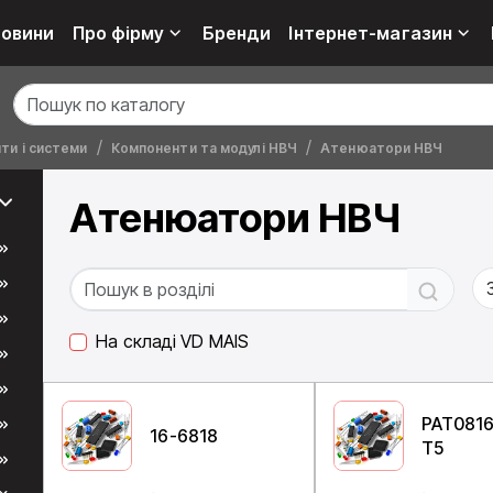
овини
Про фірму
Бренди
Інтернет-магазин
ти і системи
Компоненти та модулі НВЧ
Атенюатори НВЧ
Атенюатори НВЧ
На складі VD MAIS
PAT081
16-6818
T5