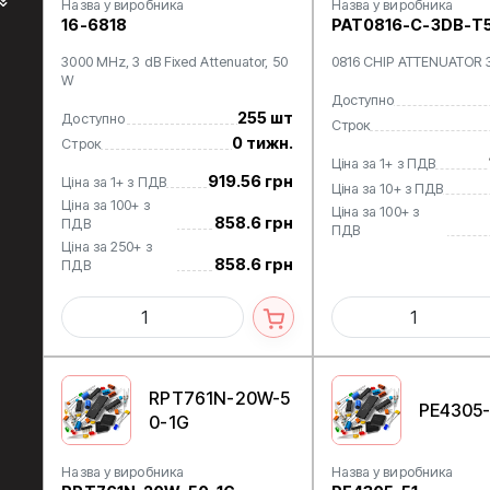
Назва у виробника
Назва у виробника
16-6818
PAT0816-C-3DB-T
3000 MHz, 3 dB Fixed Attenuator, 50
0816 CHIP ATTENUATOR 
W
Доступно
255 шт
Доступно
Строк
0 тижн.
Строк
Ціна за 1+ з ПДВ
919.56 грн
Ціна за 1+ з ПДВ
Ціна за 10+ з ПДВ
Ціна за 100+ з
Ціна за 100+ з
858.6 грн
ПДВ
ПДВ
Ціна за 250+ з
858.6 грн
ПДВ
RPT761N-20W-5
PE4305-
0-1G
Назва у виробника
Назва у виробника