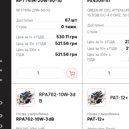
RPT761N-20W-50-1G
PE4305-51
RPT761N-20W-50-1G
GREEN RF DIG. ATTENUAT
15.5 DB, DC-4.0 GHZ, 50
67 шт
Доступно
Доступно
0 тижн.
Строк
Строк
530.11 грн
Ціна за 1+ з ПДВ
2
Ціна за 1+ з ПДВ
521.56 грн
Ціна за 10+ з ПДВ
2
Ціна за 10+ з ПДВ
Ціна за 100+ з
521.56 грн
ПДВ
Ціна за 100+ з
ПДВ
RPA762-10W-3d
PAT-12+
B
Назва у виробника
Назва у виробника
RPA762-10W-3dB
PAT-12+
RPA762-10W-3dB
Attenuator, Fixed