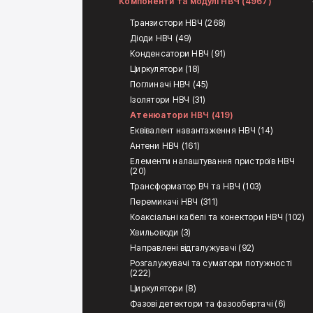
Компоненти та модулі НВЧ (4967)
Транзистори НВЧ (268)
Діоди НВЧ (49)
Конденсатори НВЧ (91)
Циркулятори (18)
Поглиначі НВЧ (45)
Ізолятори НВЧ (31)
Атенюатори НВЧ (419)
Еквівалент навантаження НВЧ (14)
Антени НВЧ (161)
Елементи налаштування пристроїв НВЧ
(20)
Трансформатор ВЧ та НВЧ (103)
Перемикачі НВЧ (311)
Коаксіальні кабелі та конектори НВЧ (102)
Хвильоводи (3)
Направлені відгалужувачі (92)
Розгалужувачі та суматори потужності
(222)
Циркулятори (8)
Фазові детектори та фазообертачі (6)