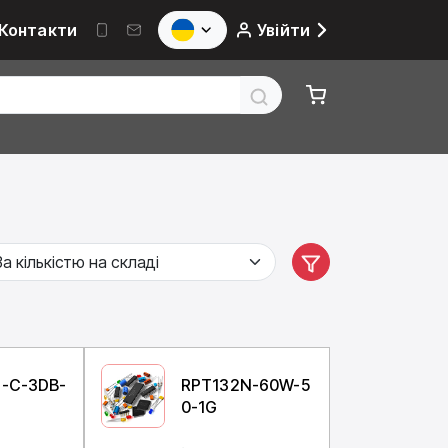
Контакти
Увійти
6-C-3DB-
RPT132N-60W-5
0-1G