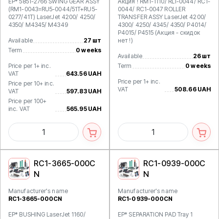
EP* 5851-2766 SWING GEAR ASSY
Акция ! RM1-1110/ RL1-0044/ RC1-
(RM1-0043=RU5-0044/51T+RU5-
0044/ RC1-0047 ROLLER
0277/41T) LaserJet 4200/ 4250/
TRANSFER ASSY LaserJet 4200/
4350/ M4345/ M4349
4300/ 4250/ 4345/ 4350/ P4014/
P4015/ P4515 (Акция - скидок
Available
27 шт
нет !)
Term
0 weeks
Available
26 шт
Price per 1+ inc.
Term
0 weeks
VAT
643.56 UAH
Price per 1+ inc.
Price per 10+ inc.
VAT
508.66 UAH
VAT
597.83 UAH
Price per 100+
inc. VAT
565.95 UAH
RC1-3665-000C
RC1-0939-000C
N
N
Manufacturer's name
Manufacturer's name
RC1-3665-000CN
RC1-0939-000CN
EP* BUSHING LaserJet 1160/
EP* SEPARATION PAD Tray 1