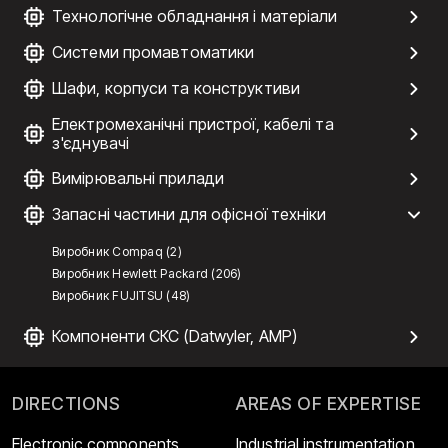
Технологічне обладнання і матеріали
Системи промавтоматики
Шафи, корпуси та конструктиви
Електромеханічні пристрої, кабелі та
з'єднувачі
Вимірювальні прилади
Запасні частини для офісної техніки
Виробник Compaq (2)
Виробник Hewlett Packard (206)
Виробник FUJITSU (48)
Компоненти СКС (Datwyler, AMP)
DIRECTIONS
AREAS OF EXPERTISE
Electronic components
Industrial instrumentation