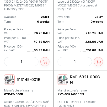
1320/ 2410/ 2400/ P2014/ P2015/
LaserJet 2300/24x0/ P3005/
P3005/ M2727/ M3027/ M3035 /
M3027/ M3035 Color LaserJet
LBP-3300/ 3360
35x0/3700
Available
24 шт
Available
23 шт
Term
0 weeks
Term
0 weeks
Price per 1+ inc.
Price per 1+ inc.
VAT
76.23 UAH
VAT
246.25 UAH
Price per 10+ inc.
Price per 10+ inc.
VAT
70.69 UAH
VAT
228.69 UAH
Price per 100+
Price per 100+
inc. VAT
66.99 UAH
inc. VAT
216.68 UAH
RM1-6321-000C
613149-001B
N
Manufacturer's name
Manufacturer's name
613149-001B
RM1-6321-000CN
Акция ! 239704-001/ 417220-001/
ROLLER, TRANSFER LaserJet
693715-001 SPS-65W ADPTR NS
P3015/ M525