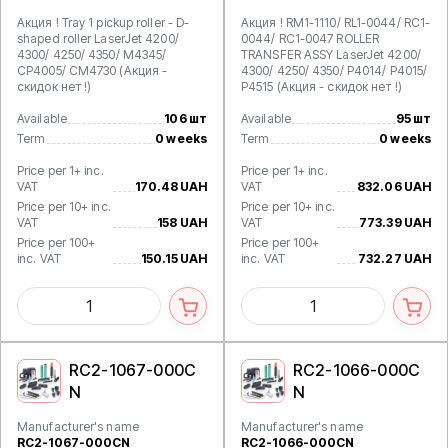
Акция ! Tray 1 pickup roller - D-
Акция ! RM1-1110/ RL1-0044/ RC1-
shaped roller LaserJet 4200/
0044/ RC1-0047 ROLLER
4300/ 4250/ 4350/ M4345/
TRANSFER ASSY LaserJet 4200/
CP4005/ CM4730 (Акция -
4300/ 4250/ 4350/ P4014/ P4015/
скидок нет !)
P4515 (Акция - скидок нет !)
Available
106 шт
Available
95 шт
Term
0 weeks
Term
0 weeks
Price per 1+ inc.
Price per 1+ inc.
VAT
170.48 UAH
VAT
832.06 UAH
Price per 10+ inc.
Price per 10+ inc.
VAT
158 UAH
VAT
773.39 UAH
Price per 100+
Price per 100+
inc. VAT
150.15 UAH
inc. VAT
732.27 UAH
RC2-1067-000C
RC2-1066-000C
N
N
Manufacturer's name
Manufacturer's name
RC2-1067-000CN
RC2-1066-000CN