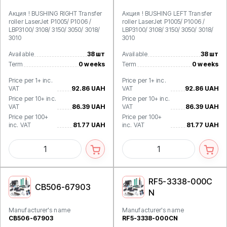
Акция ! BUSHING RIGHT Transfer
Акция ! BUSHING LEFT Transfer
roller LaserJet P1005/ P1006 /
roller LaserJet P1005/ P1006 /
LBP3100/ 3108/ 3150/ 3050/ 3018/
LBP3100/ 3108/ 3150/ 3050/ 3018/
3010
3010
Available
38 шт
Available
38 шт
Term
0 weeks
Term
0 weeks
Price per 1+ inc.
Price per 1+ inc.
VAT
92.86 UAH
VAT
92.86 UAH
Price per 10+ inc.
Price per 10+ inc.
VAT
86.39 UAH
VAT
86.39 UAH
Price per 100+
Price per 100+
inc. VAT
81.77 UAH
inc. VAT
81.77 UAH
RF5-3338-000C
CB506-67903
N
Manufacturer's name
Manufacturer's name
CB506-67903
RF5-3338-000CN