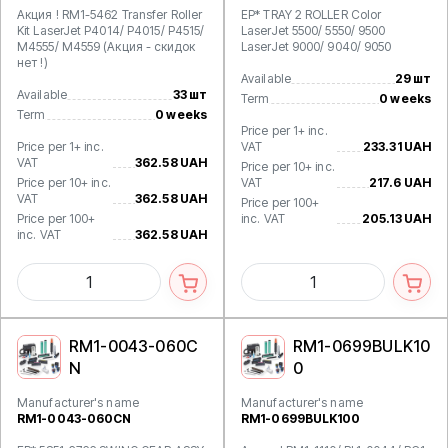
Акция ! RM1-5462 Transfer Roller
EP* TRAY 2 ROLLER Color
Kit LaserJet P4014/ P4015/ P4515/
LaserJet 5500/ 5550/ 9500
M4555/ M4559 (Акция - скидок
LaserJet 9000/ 9040/ 9050
нет !)
Available
29 шт
Available
33 шт
Term
0 weeks
Term
0 weeks
Price per 1+ inc.
Price per 1+ inc.
VAT
233.31 UAH
VAT
362.58 UAH
Price per 10+ inc.
Price per 10+ inc.
VAT
217.6 UAH
VAT
362.58 UAH
Price per 100+
Price per 100+
inc. VAT
205.13 UAH
inc. VAT
362.58 UAH
RM1-0043-060C
RM1-0699BULK10
N
0
Manufacturer's name
Manufacturer's name
RM1-0043-060CN
RM1-0699BULK100