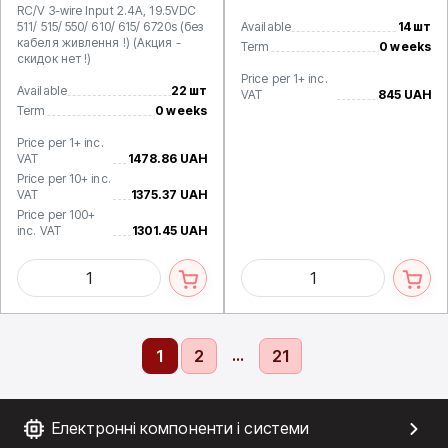
RC/V 3-wire Input 2.4A, 19.5VDC
511/ 515/ 550/ 610/ 615/ 6720s (без
Available
14 шт
кабеля живлення !) (Акция -
Term
0 weeks
скидок нет !)
Price per 1+ inc.
Available
22 шт
VAT
845 UAH
Term
0 weeks
Price per 1+ inc.
VAT
1478.86 UAH
Price per 10+ inc.
VAT
1375.37 UAH
Price per 100+
inc. VAT
1301.45 UAH
...
1
2
21
Електронні компоненти і системи