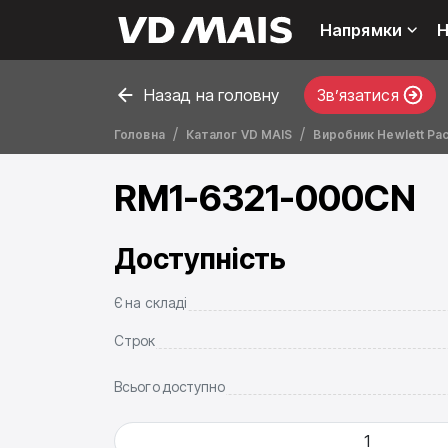
Напрямки
Н
Назад на головну
Звʼязатися
Головна
Каталог VD MAIS
Виробник Hewlett Pa
RM1-6321-000CN
Доступність
Є на складі
Строк
Всього доступно