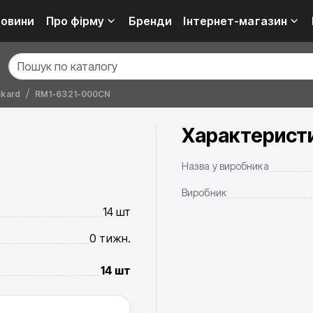
овини
Про фірму
Бренди
Інтернет-магазин
ckard
RM1-6321-000CN
Характерист
Назва у виробника
Виробник
14 шт
0 тижн.
14 шт