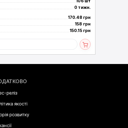
106 шт
Доступно
0 тижн.
Строк
170.48 грн
Ціна за 1+ з ПДВ
158 грн
Ціна за 10+ з ПД
150.15 грн
Ціна за 100+ з 
ОДАТКОВО
ес-реліз
літика якості
торія розвитку
кансії