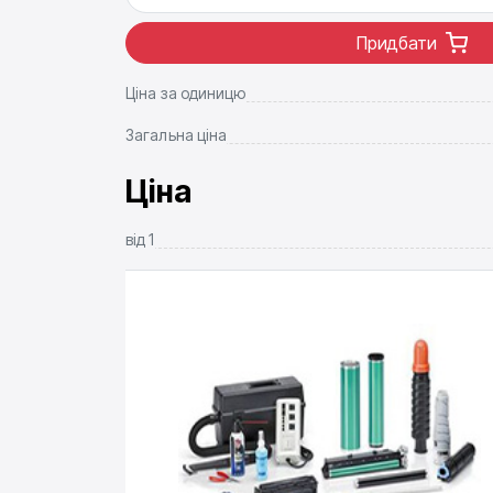
Придбати
Ціна за одиницю
Загальна ціна
Ціна
від
1