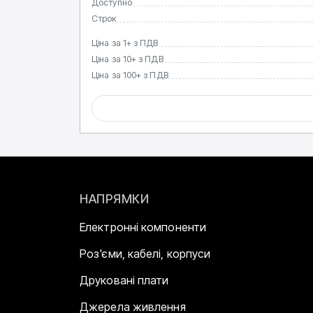
Доступно
Строк
Ціна за 1+ з ПДВ
Ціна за 10+ з ПДВ
Ціна за 100+ з ПДВ
НАПРЯМКИ
Електронні компоненти
Роз'єми, кабелі, корпуси
Друковані плати
Джерела живлення