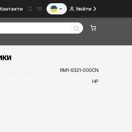
Контакти
Увійти
ики
RM1-6321-000CN
HP