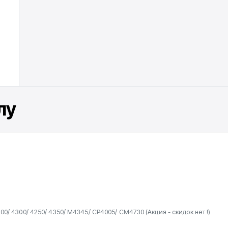
лу
et 4200/ 4300/ 4250/ 4350/ M4345/ CP4005/ CM4730 (Акция - скидок нет !)