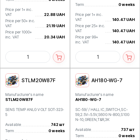
Term
0 weeks
Price per 1+ inc.
VAT
22.88 UAH
Price per 1+ inc.
VAT
140.47 UAH
Price per 50+ inc.
VAT
21.19 UAH
Price per 25+ inc.
VAT
140.47 UAH
Price per 1000+
inc. VAT
20.34 UAH
Price per 99+
inc. VAT
140.47 UAH
STLM20W87F
AH180-WG-7
Manufacturer's name
Manufacturer's name
STLM20W87F
AH180-WG-7
SENS TEMP ANLG VOLT SOT-323-
SC-59/ / HALL IC,SWITCH,SC-
5
59,2.5V~5.5V,S60G N-80G,S10G
N-10,GREEN,T&R,3K
Available
742 шт
Available
737 шт
Term
0 weeks
Term
0 weeks