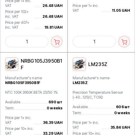
Price per 1+ inc.
VAT
26.48 UAH
Price per 1+ inc.
VAT
11.05 UAH
Price per 102+
inc. VAT
26.48 UAH
Price per 407+
inc. VAT
19.81 UAH
NRBG105J3950B1
LM235Z
F
Manufacturer's name
Manufacturer's name
NRBG105F3950B1F
LM235Z
NTC 100K 3950K BETA 25/50 1%
Precision Temperature Sensor
(-40...125)C, TO92
Available
690 шт
Available
606 шт
Term
0 weeks
Term
0 weeks
Price per 1+ inc.
VAT
36.39 UAH
Price per 1+ inc.
VAT
35.84 UAH
Price per 10+ inc.
VAT
33.29 UAH
Price per 10+ inc.