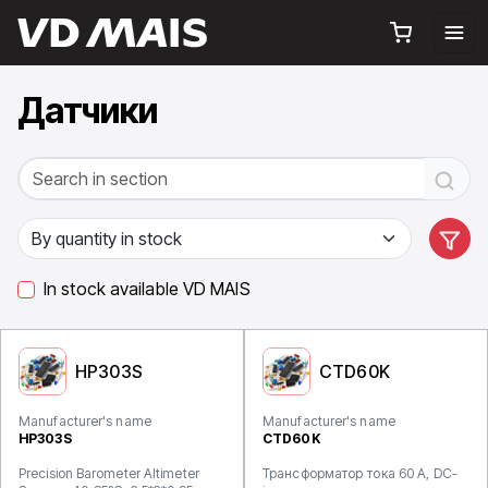
Датчики
In stock available VD MAIS
HP303S
CTD60K
Manufacturer's name
Manufacturer's name
HP303S
CTD60K
Precision Barometer Altimeter
Трансформатор тока 60 A, DC-