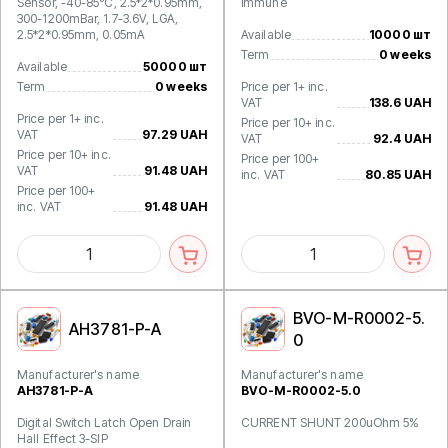
Sensor, -40-85°C, 2.5*2*0.95mm,
immune
300-1200mBar, 1.7-3.6V, LGA,
2.5*2*0.95mm, 0.05mA
Available
10000 шт
Term
0 weeks
Available
50000 шт
Term
0 weeks
Price per 1+ inc.
VAT
138.6 UAH
Price per 1+ inc.
Price per 10+ inc.
VAT
97.29 UAH
VAT
92.4 UAH
Price per 10+ inc.
Price per 100+
VAT
91.48 UAH
inc. VAT
80.85 UAH
Price per 100+
inc. VAT
91.48 UAH
BVO-M-R0002-5.
AH3781-P-A
0
Manufacturer's name
Manufacturer's name
AH3781-P-A
BVO-M-R0002-5.0
Digital Switch Latch Open Drain
CURRENT SHUNT 200uOhm 5%
Hall Effect 3-SIP