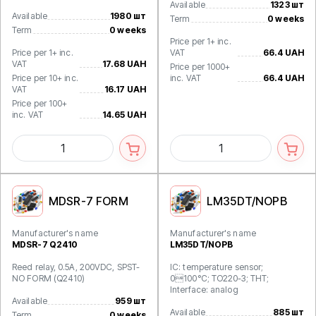
Available
1323 шт
Available
1980 шт
Term
0 weeks
Term
0 weeks
Price per 1+ inc.
Price per 1+ inc.
VAT
66.4 UAH
VAT
17.68 UAH
Price per 1000+
Price per 10+ inc.
inc. VAT
66.4 UAH
VAT
16.17 UAH
Price per 100+
inc. VAT
14.65 UAH
MDSR-7 FORM
LM35DT/NOPB
Manufacturer's name
Manufacturer's name
MDSR-7 Q2410
LM35DT/NOPB
Reed relay, 0.5A, 200VDC, SPST-
IC: temperature sensor;
NO FORM (Q2410)
0100°C; TO220-3; THT;
Interface: analog
Available
959 шт
Available
885 шт
Term
0 weeks