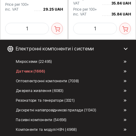
VAT
35.84 UAH
Price per 100+
inc. VAT
29.25 UAH
Price per 100+
inc. VAT
35.84 UAH
Електронні компоненти і системи
Мікросхеми (22495)
Датчики (1666)
Оптоелектронні компоненти (7038)
Джерела живлення (6083)
Резонатори та генератори (3321)
Дискретні напівпровідникові прилади (11343)
Пасивні компоненти (54656)
Компоненти та модулі НВЧ (4968)