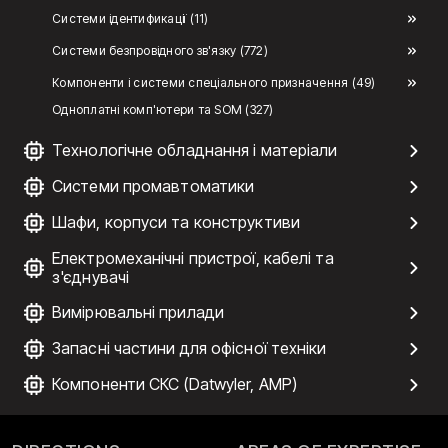
Системи ідентификації (11)
Системи безпровідного зв'язку (772)
Компоненти і системи спеціального призначення (49)
Одноплатні комп'ютери та SOM (327)
Технологічне обладнання і матеріали
Системи промавтоматики
Шафи, корпуси та конструктиви
Електромеханічні пристрої, кабелі та
з'єднувачі
Вимірювальні прилади
Запасні частини для офісної техніки
Компоненти СКС (Datwyler, AMP)