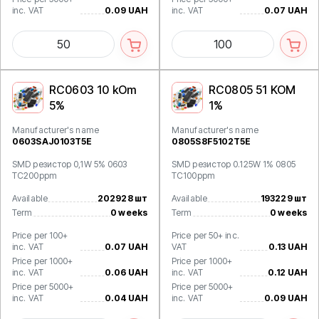
inc. VAT
0.09 UAH
inc. VAT
0.07 UAH
RC0603 10 kOm
RC0805 51 KOM
5%
1%
Manufacturer's name
Manufacturer's name
0603SAJ0103T5E
0805S8F5102T5E
SMD резистор 0,1W 5% 0603
SMD резистор 0.125W 1% 0805
TC200ppm
TC100ppm
Available
202928 шт
Available
193229 шт
Term
0 weeks
Term
0 weeks
Price per 100+
Price per 50+ inc.
inc. VAT
0.07 UAH
VAT
0.13 UAH
Price per 1000+
Price per 1000+
inc. VAT
0.06 UAH
inc. VAT
0.12 UAH
Price per 5000+
Price per 5000+
inc. VAT
0.04 UAH
inc. VAT
0.09 UAH