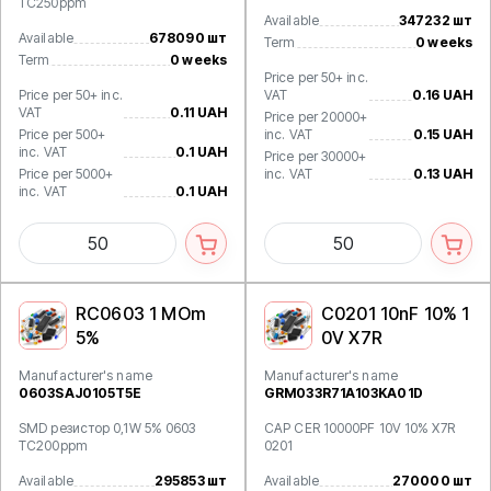
TC250ppm
Available
347232 шт
Available
678090 шт
Term
0 weeks
Term
0 weeks
Price per 50+ inc.
Price per 50+ inc.
VAT
0.16 UAH
VAT
0.11 UAH
Price per 20000+
Price per 500+
inc. VAT
0.15 UAH
inc. VAT
0.1 UAH
Price per 30000+
Price per 5000+
inc. VAT
0.13 UAH
inc. VAT
0.1 UAH
RC0603 1 MOm
C0201 10nF 10% 1
5%
0V X7R
Manufacturer's name
Manufacturer's name
0603SAJ0105T5E
GRM033R71A103KA01D
SMD резистор 0,1W 5% 0603
CAP CER 10000PF 10V 10% X7R
TC200ppm
0201
Available
295853 шт
Available
270000 шт