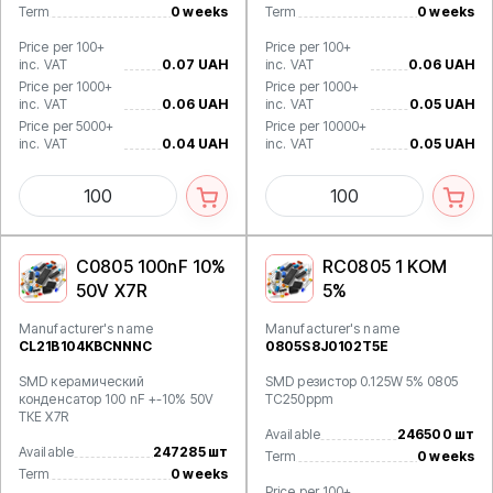
Term
0 weeks
Term
0 weeks
Price per 100+
Price per 100+
inc. VAT
0.07 UAH
inc. VAT
0.06 UAH
Price per 1000+
Price per 1000+
inc. VAT
0.06 UAH
inc. VAT
0.05 UAH
Price per 5000+
Price per 10000+
inc. VAT
0.04 UAH
inc. VAT
0.05 UAH
C0805 100nF 10%
RC0805 1 KOM
50V X7R
5%
Manufacturer's name
Manufacturer's name
CL21B104KBCNNNC
0805S8J0102T5E
SMD керамический
SMD резистор 0.125W 5% 0805
конденсатор 100 nF +-10% 50V
TC250ppm
ТКЕ X7R
Available
246500 шт
Available
247285 шт
Term
0 weeks
Term
0 weeks
Price per 100+