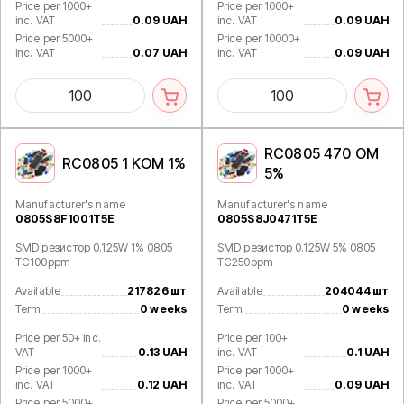
Price per 1000+
Price per 1000+
inc. VAT
0.09 UAH
inc. VAT
0.09 UAH
Price per 5000+
Price per 10000+
inc. VAT
0.07 UAH
inc. VAT
0.09 UAH
RC0805 470 OM
RC0805 1 KOM 1%
5%
Manufacturer's name
Manufacturer's name
0805S8F1001T5E
0805S8J0471T5E
SMD резистор 0.125W 1% 0805
SMD резистор 0.125W 5% 0805
TC100ppm
TC250ppm
Available
217826 шт
Available
204044 шт
Term
0 weeks
Term
0 weeks
Price per 50+ inc.
Price per 100+
VAT
0.13 UAH
inc. VAT
0.1 UAH
Price per 1000+
Price per 1000+
inc. VAT
0.12 UAH
inc. VAT
0.09 UAH
Price per 5000+
Price per 5000+