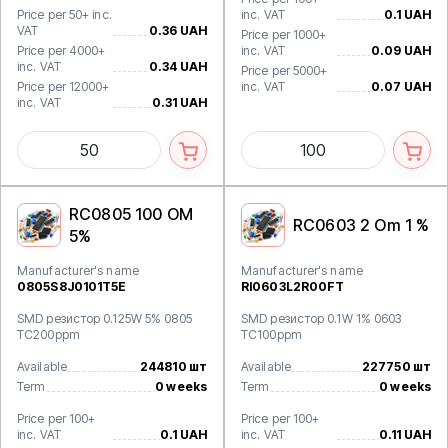
Price per 50+ inc.
inc. VAT
0.1 UAH
VAT
0.36 UAH
Price per 1000+
Price per 4000+
inc. VAT
0.09 UAH
inc. VAT
0.34 UAH
Price per 5000+
Price per 12000+
inc. VAT
0.07 UAH
inc. VAT
0.31 UAH
RC0805 100 OM
RC0603 2 Om 1 %
5%
Manufacturer's name
Manufacturer's name
0805S8J0101T5E
RI0603L2R00FT
SMD резистор 0.125W 5% 0805
SMD резистор 0.1W 1% 0603
TC200ppm
TC100ppm
Available
244810 шт
Available
227750 шт
Term
0 weeks
Term
0 weeks
Price per 100+
Price per 100+
inc. VAT
0.1 UAH
inc. VAT
0.11 UAH