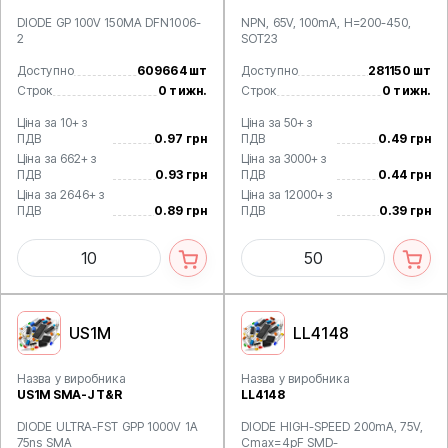
DIODE GP 100V 150MA DFN1006-
NPN, 65V, 100mA, H=200-450,
2
SOT23
Доступно
609664 шт
Доступно
281150 шт
Строк
0 тижн.
Строк
0 тижн.
Ціна за 10+ з
Ціна за 50+ з
ПДВ
0.97 грн
ПДВ
0.49 грн
Ціна за 662+ з
Ціна за 3000+ з
ПДВ
0.93 грн
ПДВ
0.44 грн
Ціна за 2646+ з
Ціна за 12000+ з
ПДВ
0.89 грн
ПДВ
0.39 грн
US1M
LL4148
Назва у виробника
Назва у виробника
US1M SMA-J T&R
LL4148
DIODE ULTRA-FST GPP 1000V 1A
DIODE HIGH-SPEED 200mA, 75V,
75ns SMA
Cmax=4pF SMD-