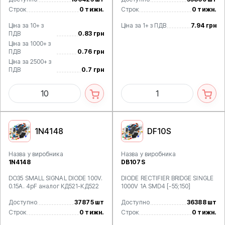
Строк
0 тижн.
Строк
0 тижн.
Ціна за 10+ з
Ціна за 1+ з ПДВ
7.94 грн
ПДВ
0.83 грн
Ціна за 1000+ з
ПДВ
0.76 грн
Ціна за 2500+ з
ПДВ
0.7 грн
1N4148
DF10S
Назва у виробника
Назва у виробника
1N4148
DB107S
DO35 SMALL SIGNAL DIODE 100V.
DIODE RECTIFIER BRIDGE SINGLE
0.15A. 4pF аналог КД521-КД522
1000V 1A SMD4 [-55;150]
Доступно
37875 шт
Доступно
36388 шт
Строк
0 тижн.
Строк
0 тижн.