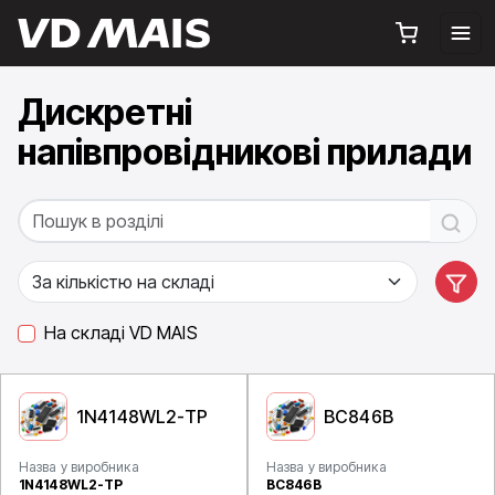
Дискретні
напівпровідникові прилади
На складі VD MAIS
1N4148WL2-TP
BC846B
Назва у виробника
Назва у виробника
1N4148WL2-TP
BC846B