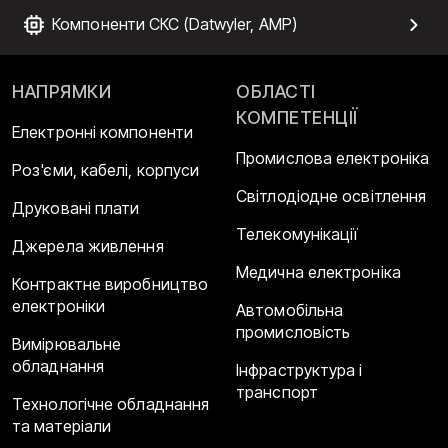
Компоненти СКС (Datwyler, AMP)
НАПРЯМКИ
ОБЛАСТІ
КОМПЕТЕНЦІЇ
Електронні компоненти
Промислова електроніка
Роз'єми, кабелі, корпуси
Світлодіодне освітлення
Друковані плати
Телекомунікації
Джерела живлення
Медична електроніка
Контрактне виробництво
електроніки
Автомобільна
промисловість
Вимірювальне
обладнання
Інфраструктура і
транспорт
Технологічне обладнання
та матеріали