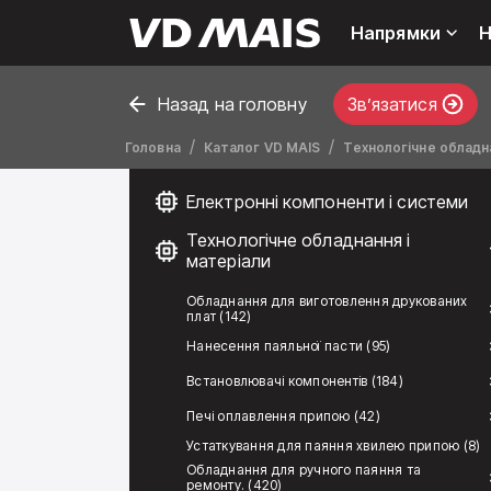
Напрямки
Н
Назад на головну
Звʼязатися
Головна
Каталог VD MAIS
Технологічне обладна
Електронні компоненти і системи
Технологічне обладнання і
матеріали
Обладнання для виготовлення друкованих
плат (142)
Нанесення паяльної пасти (95)
Встановлювачі компонентів (184)
Печі оплавлення припою (42)
Устаткування для паяння хвилею припою (8)
Обладнання для ручного паяння та
ремонту. (420)