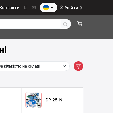
Контакти
Увійти
ні
N
DP-25-N