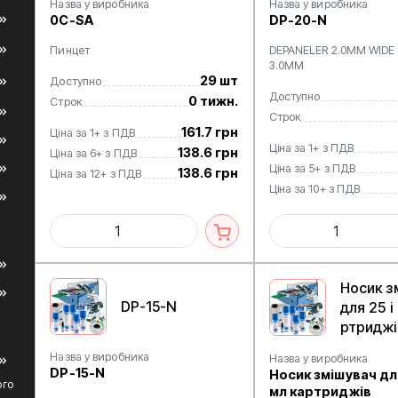
Назва у виробника
Назва у виробника
0C-SA
DP-20-N
Пинцет
DEPANELER 2.0MM WIDE
3.0MM
29 шт
Доступно
Доступно
0 тижн.
Строк
Строк
161.7 грн
Ціна за 1+ з ПДВ
Ціна за 1+ з ПДВ
138.6 грн
Ціна за 6+ з ПДВ
Ціна за 5+ з ПДВ
138.6 грн
Ціна за 12+ з ПДВ
Ціна за 10+ з ПДВ
Носик з
DP-15-N
для 25 і
ртриджі
Назва у виробника
Назва у виробника
DP-15-N
Носик змішувач для
ого
мл картриджів