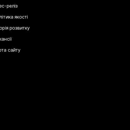
ес-реліз
літика якості
торія розвитку
кансії
рта сайту