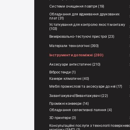
Системи очищення повітря (19)
Обладнання для відмивання друкованих
плат (31)
Устаткування для контролю якості монтажу
(103)
Вимірювально-тестуючі пристрої (23)
Матеріали технологічні (393)
Інструменти допоміжні (280)
Аксесуари антистатичні (210)
Вібростенди (1)
Камери кліматичні (40)
Меблі промислові та аксесуари до неї (17)
Завантажувачі/Вивантажувачі (22)
Проміжні конвеєри (14)
Обладнання селективної паяння (4)
3D принтери (3)
Консультаційні послуги з технології поверхнев
монтажу (SMT) (1)