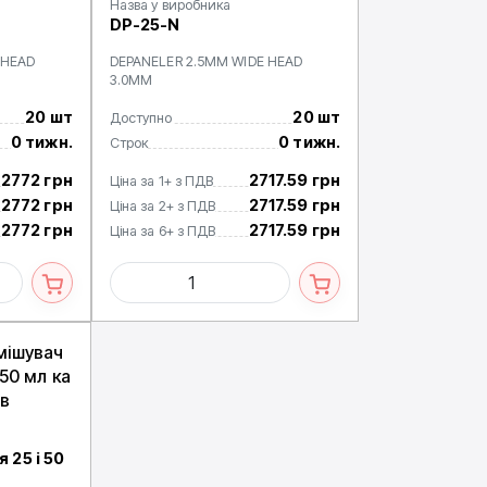
Назва у виробника
DP-25-N
 HEAD
DEPANELER 2.5MM WIDE HEAD
3.0MM
20 шт
20 шт
Доступно
0 тижн.
0 тижн.
Строк
2772 грн
2717.59 грн
Ціна за 1+ з ПДВ
2772 грн
2717.59 грн
Ціна за 2+ з ПДВ
2772 грн
2717.59 грн
Ціна за 6+ з ПДВ
мішувач
 50 мл ка
в
 25 і 50