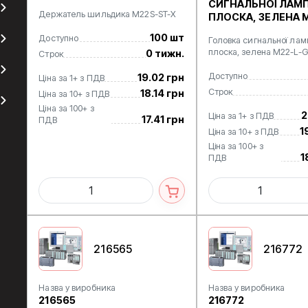
СИГНАЛЬНОЇ ЛАМ
Держатель шильдика M22S-ST-X
ПЛОСКА, ЗЕЛЕНА 
100 шт
Доступно
Головка сигнальної ла
плоска, зелена M22-L-G
0 тижн.
Строк
Доступно
19.02 грн
Ціна за 1+ з ПДВ
Строк
18.14 грн
Ціна за 10+ з ПДВ
Ціна за 100+ з
2
Ціна за 1+ з ПДВ
17.41 грн
ПДВ
1
Ціна за 10+ з ПДВ
Ціна за 100+ з
1
ПДВ
216565
216772
Назва у виробника
Назва у виробника
216565
216772