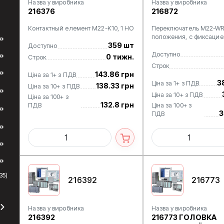
Назва у виробника
Назва у виробника
216376
216872
Контактный елемент M22-K10, 1 НО
Переключатель M22-WR
положения, с фиксацие
359 шт
Доступно
Доступно
0 тижн.
Строк
Строк
143.86 грн
Ціна за 1+ з ПДВ
3
Ціна за 1+ з ПДВ
138.33 грн
Ціна за 10+ з ПДВ
Ціна за 10+ з ПДВ
Ціна за 100+ з
132.8 грн
ПДВ
Ціна за 100+ з
3
ПДВ
35)
216392
216773
Назва у виробника
Назва у виробника
216392
216773 ГОЛОВКА