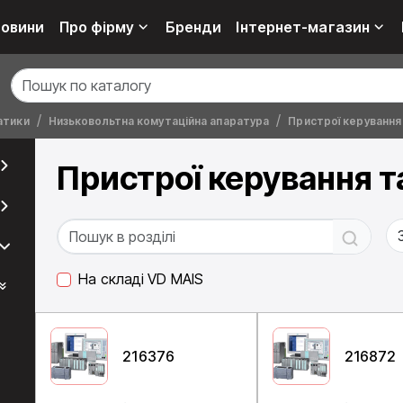
овини
Про фірму
Бренди
Інтернет-магазин
атики
Низьковольтна комутаційна апаратура
Пристрої керування 
Пристрої керування та
На складі VD MAIS
216376
216872