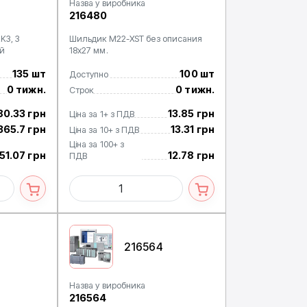
Назва у виробника
216480
K3, 3
Шильдик M22-XST без описания
й
18х27 мм.
135 шт
100 шт
Доступно
0 тижн.
0 тижн.
Строк
80.33 грн
13.85 грн
Ціна за 1+ з ПДВ
365.7 грн
13.31 грн
Ціна за 10+ з ПДВ
Ціна за 100+ з
51.07 грн
12.78 грн
ПДВ
216564
Назва у виробника
216564