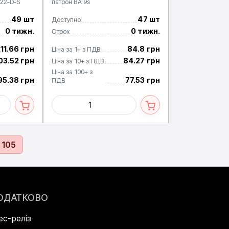
M22-D-S
патрон ВА 9s
49 шт
47 шт
Доступно
0 тижн.
0 тижн.
Строк
11.66 грн
84.8 грн
Ціна за 1+ з ПДВ
03.52 грн
84.27 грн
Ціна за 10+ з ПДВ
Ціна за 100+ з
95.38 грн
77.53 грн
ПДВ
105
ОДАТКОВО
ес-реліз