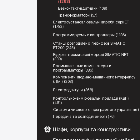
(1263)
Безконтактні датчики (109)
Трансформатори (57)
Електроустановлювальні вироби серії ЕТ
(1782)
Программируемые контроллеры (1186)
Станції розподіленої периферії SIMATIC
ET200 (245)
Відкриті промислові мережі SIMATIC NET
(339)
Промышленные компьютеры и
программаторы (386)
Компоненти людино-машинного інтерфейсу
(ЛМІ) (203)
Електродвигуни (368)
Контрольно-вимірювальні прилади (КВП)
(451)
Системи числового програмного управління (
Передача та розподіл енергії (76)
Шафи, корпуси та конструктиви