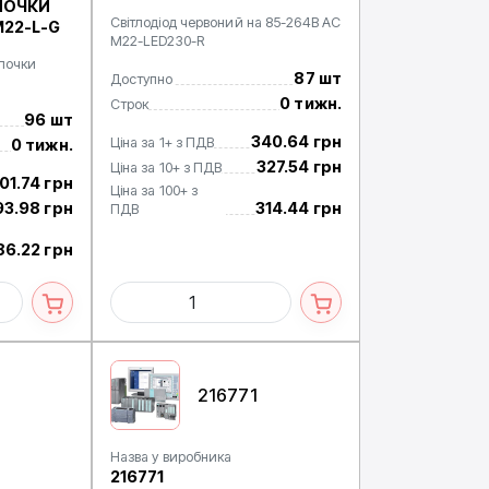
ПОЧКИ
Світлодіод червоний на 85-264В AC
M22-L-G
M22-LED230-R
мпочки
87 шт
Доступно
0 тижн.
Строк
96 шт
340.64 грн
Ціна за 1+ з ПДВ
0 тижн.
327.54 грн
Ціна за 10+ з ПДВ
01.74 грн
Ціна за 100+ з
93.98 грн
314.44 грн
ПДВ
86.22 грн
216771
Назва у виробника
216771