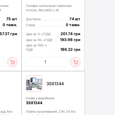
мпочки
Головка сигнальної лампочки
R
плоска, біла M22-L-W
75 шт
74 шт
Доступно
0 тижн.
0 тижн.
Строк
157.37 грн
201.74 грн
Ціна за 1+ з ПДВ
193.98 грн
Ціна за 10+ з ПДВ
Ціна за 100+ з
186.22 грн
ПДВ
3SX1344
Назва у виробника
3SX1344
ції, без
Лампа накаливания, 2 Вт, 24 В в