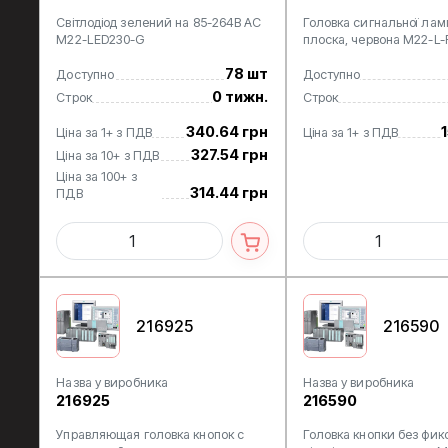
Світлодіод зелений на 85-264В AC
Головка сигнальної ла
M22-LED230-G
плоска, червона M22-L-
78 шт
Доступно
Доступно
0 тижн.
Строк
Строк
340.64 грн
Ціна за 1+ з ПДВ
Ціна за 1+ з ПДВ
327.54 грн
Ціна за 10+ з ПДВ
Ціна за 100+ з
314.44 грн
ПДВ
216925
216590
Назва у виробника
Назва у виробника
216925
216590
Управляющая головка кнопок с
Головка кнопки без фикса