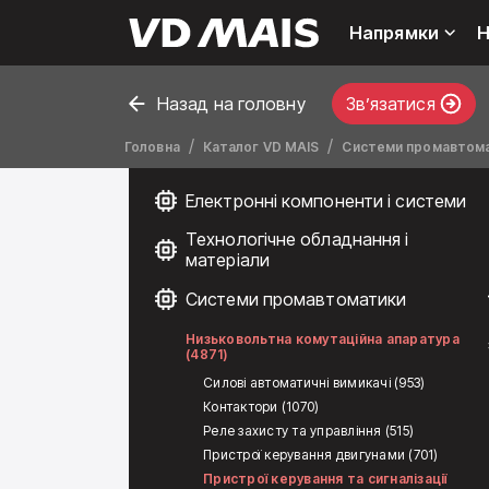
Напрямки
Н
Назад на головну
Звʼязатися
Головна
Каталог VD MAIS
Системи промавтом
Електронні компоненти і системи
Технологічне обладнання і
матеріали
Системи промавтоматики
Низьковольтна комутаційна апаратура
(4871)
Силові автоматичні вимикачі (953)
Контактори (1070)
Реле захисту та управління (515)
Пристрої керування двигунами (701)
Пристрої керування та сигналізації