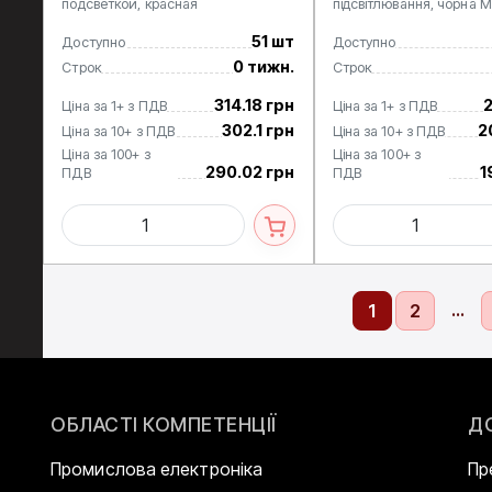
подсветкой, красная
підсвітлювання, чорна 
51 шт
Доступно
Доступно
0 тижн.
Строк
Строк
314.18 грн
2
Ціна за 1+ з ПДВ
Ціна за 1+ з ПДВ
302.1 грн
2
Ціна за 10+ з ПДВ
Ціна за 10+ з ПДВ
Ціна за 100+ з
Ціна за 100+ з
290.02 грн
1
ПДВ
ПДВ
...
1
2
ОБЛАСТІ КОМПЕТЕНЦІЇ
Д
Промислова електроніка
Пр