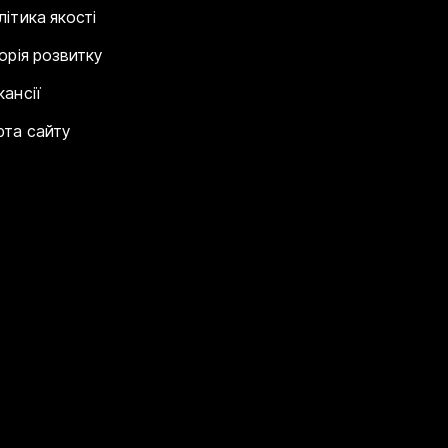
літика якості
торія розвитку
кансії
рта сайту