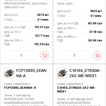
XPE/XPG2/XHB/XHG, asymmetric,
Лінза, asym
286х19.5х7 mm
Доступно
1630 шт
Доступно
1670 шт
Строк
0 тижн.
Строк
0 тижн.
Ціна за 1+ з ПДВ
40.56 грн
Ціна за 1+ з ПДВ
131.37 грн
Ціна за 160+ з
Ціна за 10+ з
ПДВ
37.19 грн
ПДВ
121.71 грн
Ціна за 800+ з
Ціна за 100+ з
ПДВ
34.94 грн
ПДВ
112.05 грн
FCP13895_SEAN
C14164_STRADA-
NA-A
2X2-ME-WIDE1
Назва у виробника
Назва у виробника
FCP13895_SEANNA-A
C14164_STRADA-2X2-ME-
WIDE1
Линза, 1 светодиод
XD16/XPE2/XPL HD/XPL
Линза, 4 светодиода (2x2)
HI/MKR/XBD/XHP35 HD/XHP35
XD16/XPG/XPG2/XPG3/XPL