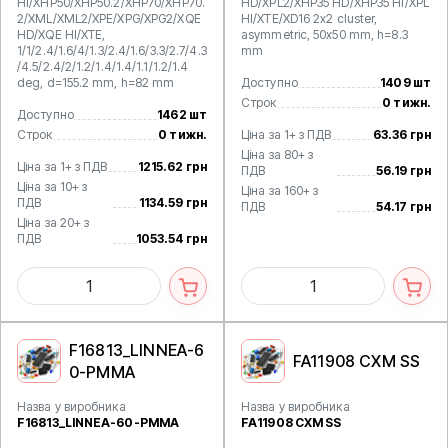
HI/XHP50/XHP50.2/XHP70/XHP70.
HD/XPL2/XHP35 HD/XHP35 HI/XPL
2/XML/XML2/XPE/XPG/XPG2/XQE
HI/XTE/XD16 2x2 cluster,
HD/XQE HI/XTE,
asymmetric, 50x50 mm, h=8.3
1/1/2.4/1.6/4/1.3/2.4/1.6/3.3/2.7/4.3
mm
/4.5/2.4/2/1.2/1.4/1.4/1.1/1.2/1.4
deg, d=155.2 mm, h=82 mm
Доступно
1409 шт
Строк
0 тижн.
Доступно
1462 шт
Строк
0 тижн.
Ціна за 1+ з ПДВ
63.36 грн
Ціна за 80+ з
Ціна за 1+ з ПДВ
1215.62 грн
ПДВ
56.19 грн
Ціна за 10+ з
Ціна за 160+ з
ПДВ
1134.59 грн
ПДВ
54.17 грн
Ціна за 20+ з
ПДВ
1053.54 грн
F16813_LINNEA-6
FA11908 CXM SS
0-PMMA
Назва у виробника
Назва у виробника
F16813_LINNEA-60-PMMA
FA11908 CXM SS