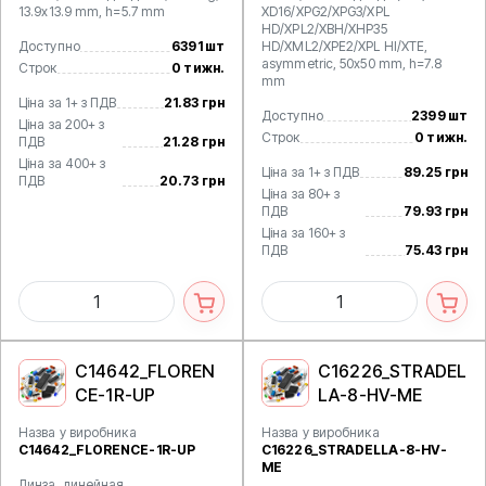
13.9x13.9 mm, h=5.7 mm
XD16/XPG2/XPG3/XPL
HD/XPL2/XBH/XHP35
Доступно
6391 шт
HD/XML2/XPE2/XPL HI/XTE,
asymmetric, 50x50 mm, h=7.8
Строк
0 тижн.
mm
Ціна за 1+ з ПДВ
21.83 грн
Доступно
2399 шт
Ціна за 200+ з
Строк
0 тижн.
ПДВ
21.28 грн
Ціна за 400+ з
Ціна за 1+ з ПДВ
89.25 грн
ПДВ
20.73 грн
Ціна за 80+ з
ПДВ
79.93 грн
Ціна за 160+ з
ПДВ
75.43 грн
C14642_FLOREN
C16226_STRADEL
CE-1R-UP
LA-8-HV-ME
Назва у виробника
Назва у виробника
C14642_FLORENCE-1R-UP
C16226_STRADELLA-8-HV-
ME
Линза, линейная