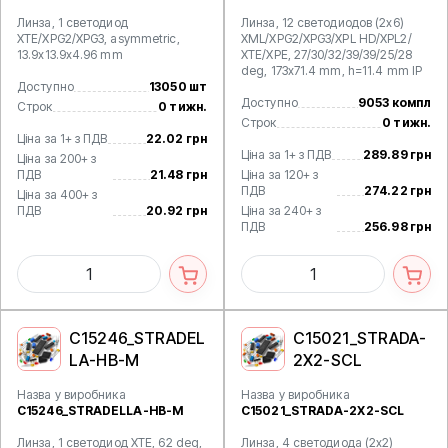
Линза, 1 светодиод
Линза, 12 светодиодов (2x6)
XTE/XPG2/XPG3, asymmetric,
XML/XPG2/XPG3/XPL HD/XPL2/
13.9x13.9x4.96 mm
XTE/XPE, 27/30/32/39/39/25/28
deg, 173x71.4 mm, h=11.4 mm IP
Доступно
13050 шт
Доступно
9053 компл
Строк
0 тижн.
Строк
0 тижн.
Ціна за 1+ з ПДВ
22.02 грн
Ціна за 1+ з ПДВ
289.89 грн
Ціна за 200+ з
ПДВ
21.48 грн
Ціна за 120+ з
ПДВ
274.22 грн
Ціна за 400+ з
ПДВ
20.92 грн
Ціна за 240+ з
ПДВ
256.98 грн
C15246_STRADEL
C15021_STRADA-
LA-HB-M
2X2-SCL
Назва у виробника
Назва у виробника
C15246_STRADELLA-HB-M
C15021_STRADA-2X2-SCL
Линза, 1 светодиод XTE, 62 deg,
Линза, 4 светодиода (2x2)