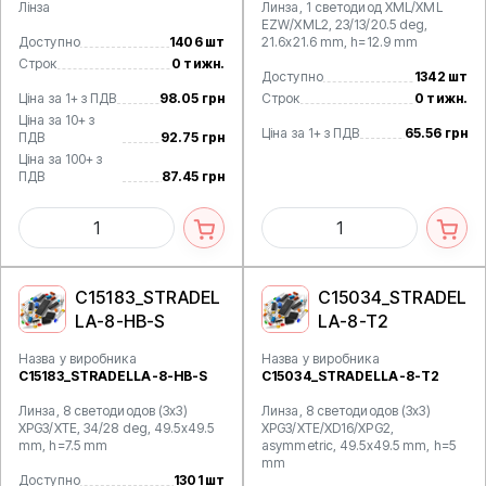
Лінза
Линза, 1 светодиод XML/XML
EZW/XML2, 23/13/20.5 deg,
Доступно
1406 шт
21.6x21.6 mm, h=12.9 mm
Строк
0 тижн.
Доступно
1342 шт
Ціна за 1+ з ПДВ
98.05 грн
Строк
0 тижн.
Ціна за 10+ з
Ціна за 1+ з ПДВ
65.56 грн
ПДВ
92.75 грн
Ціна за 100+ з
ПДВ
87.45 грн
C15183_STRADEL
C15034_STRADEL
LA-8-HB-S
LA-8-T2
Назва у виробника
Назва у виробника
C15183_STRADELLA-8-HB-S
C15034_STRADELLA-8-T2
Линза, 8 светодиодов (3x3)
Линза, 8 светодиодов (3x3)
XPG3/XTE, 34/28 deg, 49.5x49.5
XPG3/XTE/XD16/XPG2,
mm, h=7.5 mm
asymmetric, 49.5x49.5 mm, h=5
mm
Доступно
1301 шт